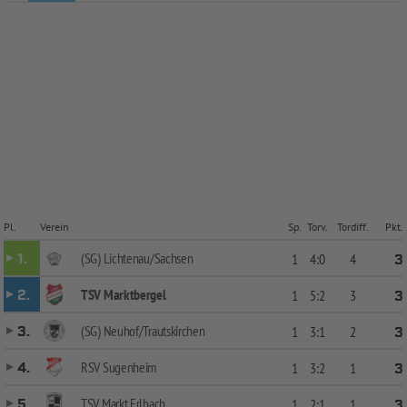
Pl.
Verein
Sp.
Torv.
Tordiff.
Pkt.
(SG) Lichtenau/Sachsen
1.
1
4:0
4
3
TSV Marktbergel
2.
1
5:2
3
3
(SG) Neuhof/Trautskirchen
3.
1
3:1
2
3
RSV Sugenheim
4.
1
3:2
1
3
TSV Markt Erlbach
5.
1
2:1
1
3