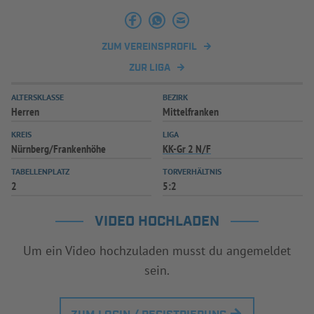
INFOTHEK
SPIELPLUS
ZUM VEREINSPROFIL
ZUR LIGA
ALTERSKLASSE
BEZIRK
Herren
Mittelfranken
KREIS
LIGA
Nürnberg/Frankenhöhe
KK-Gr 2 N/F
TABELLENPLATZ
TORVERHÄLTNIS
2
5:2
VIDEO HOCHLADEN
Um ein Video hochzuladen musst du angemeldet
sein.