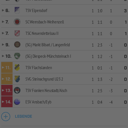
TSV Elpersdorf
6.
1
1:0
1
3
SC Wernsbach-Weihenzell
7.
1
1:1
0
1
TSC Neuendettelsau II
7.
1
1:1
0
1
(SG) Markt Bibart / Langenfeld
9.
1
2:3
-1
0
(SG) Diespeck-Münchsteinach I
10.
1
1:2
-1
0
TSV Flachslanden
11.
1
0:1
-1
0
SVG Steinachgrund U23 2
12.
1
1:3
-2
0
TSV Franken Neustadt/Aisch
13.
1
2:5
-3
0
ESV Ansbach/Eyb
14.
1
0:4
-4
0
LEGENDE