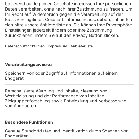
Trainerbörse
Login SpielPlus
FOLGE DEM BFV
TOP-VEREINE
TOP-PARTNER