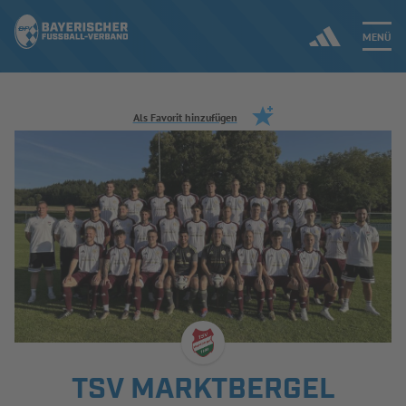
MENÜ
Jetzt einloggen
Als Favorit hinzufügen
ERGEBNISSE & WETTBEWERBE
NEUIGKEITEN
SPIELBETRIEB & VERBANDSLEBEN
AUSBILDUNG & FÖRDERUNG
DER VERBAND
TSV MARKTBERGEL