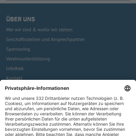
ÜBER UNS
Wer wir sind & wofür wir stehen
Geschäftsstellen und Ansprechpartner
Sponsoring
Vereinsunterstützung
Infothek
Kontakt
HÄUFIG BESUCHTE SEITEN
Pässe und Vereinswechsel
Trainerausbildung
Schulungsangebot Vereinsmitarbeiter
BFV-Geschäftsstellen