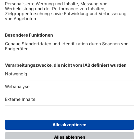
TOP-PARTNER
SFV
DFB
UEFA
FIFA
Nutzungsbedingungen
Datenschutz
Impressum