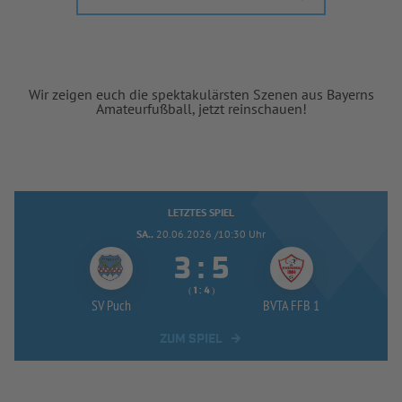
Wir zeigen euch die spektakulärsten Szenen aus Bayerns
Amateurfußball, jetzt reinschauen!
LETZTES SPIEL
SA..
20.06.2026 /10:30 Uhr


:
( 
 )
:
SV Puch
BVTA FFB 1
ZUM SPIEL