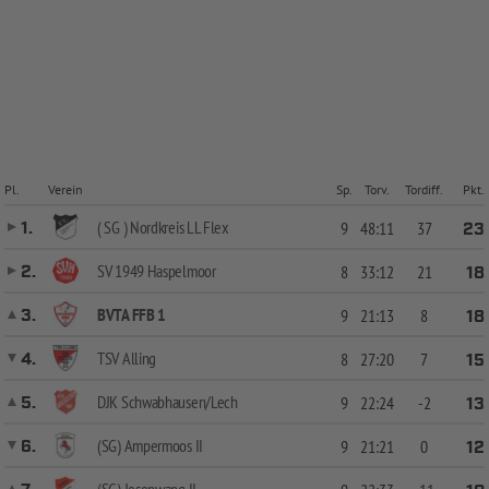
Pl.
Verein
Sp.
Torv.
Tordiff.
Pkt.
( SG ) Nordkreis LL Flex
1.
9
48:11
37
23
SV 1949 Haspelmoor
2.
8
33:12
21
18
BVTA FFB 1
3.
9
21:13
8
18
TSV Alling
4.
8
27:20
7
15
DJK Schwabhausen/Lech
5.
9
22:24
-2
13
(SG) Ampermoos II
6.
9
21:21
0
12
(SG) Jesenwang II