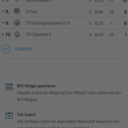
7.
9
22:33
-11
10
SV Puch
8.
9
28:44
-16
9
TSV Gilching/Argelsried U13 II
9.
9
18:19
-1
8
TSV Türkenfeld II
10.
9
16:59
-43
1
LEGENDE
BFV-Widget generieren
Aktuelle Ansicht als Widget auf Ihre Website? Ganz einfach mit den
BFV-Widgets.
iCal-Export
Alle künftigen Spiele der angezeigten Mannschaft bequem in den
eigenen Kalender von Outlook, u.a. übertragen.