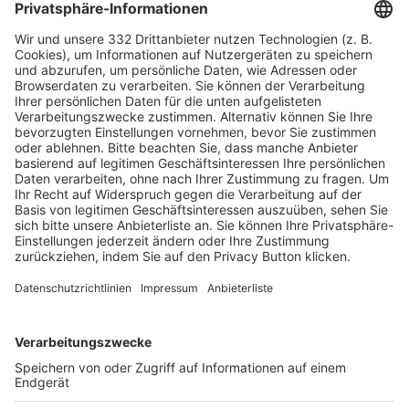
HÄUFIG BESUCHTE SEITEN
Pässe und Vereinswechsel
Trainerausbildung
Schulungsangebot Vereinsmitarbeiter
BFV-Geschäftsstellen
Trainerbörse
Login SpielPlus
FOLGE DEM BFV
TOP-VEREINE