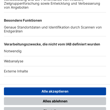
TOP-PARTNER
SFV
DFB
UEFA
FIFA
Nutzungsbedingungen
Datenschutz
Impressum