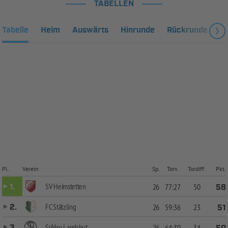
TABELLEN
Tabelle
Heim
Auswärts
Hinrunde
Rückrunde
Fa
Pl.
Verein
Sp.
Torv.
Tordiff.
Pkt.
SV Heimstetten
1.
26
77:27
50
58
FC Stätzling
2.
26
59:36
23
51
SpVgg Landshut
3.
26
64:30
34