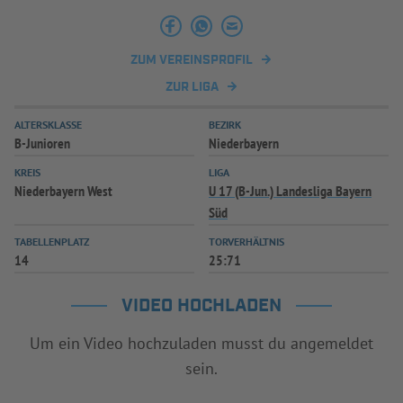
INFOTHEK
SPIELPLUS
ZUM VEREINSPROFIL
ZUR LIGA
ALTERSKLASSE
BEZIRK
B-Junioren
Niederbayern
KREIS
LIGA
Niederbayern West
U 17 (B-Jun.) Landesliga Bayern
Süd
TABELLENPLATZ
TORVERHÄLTNIS
14
25:71
VIDEO HOCHLADEN
Um ein Video hochzuladen musst du angemeldet
sein.