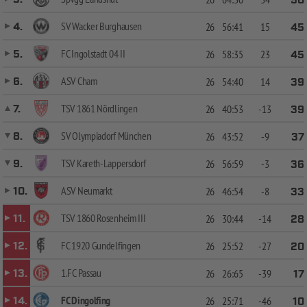
50
SV Wacker Burghausen
4.
26
56:41
15
45
FC Ingolstadt 04 II
5.
26
58:35
23
45
ASV Cham
6.
26
54:40
14
39
TSV 1861 Nördlingen
7.
26
40:53
-13
39
SV Olympiadorf München
8.
26
43:52
-9
37
TSV Kareth-Lappersdorf
9.
26
56:59
-3
36
ASV Neumarkt
10.
26
46:54
-8
33
TSV 1860 Rosenheim III
11.
26
30:44
-14
28
FC 1920 Gundelfingen
12.
26
25:52
-27
20
1.FC Passau
13.
26
26:65
-39
17
FC Dingolfing
14.
26
25:71
-46
10