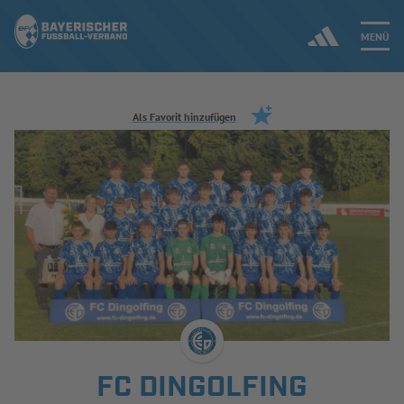
MENÜ
Jetzt einloggen
Als Favorit hinzufügen
ERGEBNISSE & WETTBEWERBE
NEUIGKEITEN
SPIELBETRIEB & VERBANDSLEBEN
AUSBILDUNG & FÖRDERUNG
DER VERBAND
FC DINGOLFING