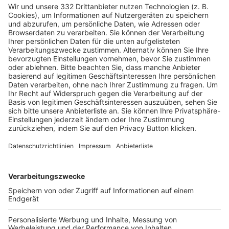
HÄUFIG BESUCHTE SEITEN
Pässe und Vereinswechsel
Trainerausbildung
Schulungsangebot Vereinsmitarbeiter
BFV-Geschäftsstellen
Trainerbörse
Login SpielPlus
FOLGE DEM BFV
TOP-VEREINE