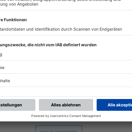
116 Kreisklasse 6
-
:
-
C Dreistern NT
SpVgg Höhenkrch.
BSA Feldbergstraße, Kunstrasen | Feldbergstr. 65 | 81825 München
116 Kreisklasse 6
-
:
-
TSV Grafing
FC Dreistern NT
Städt. Stadion Grafing, Platz 1 | Am Stadion 3 | 85567 Grafing b. München
116 Kreisklasse 6
-
:
-
C Dreistern NT
VfB Forstinning II
116 Kreisklasse 6
-
:
-
Putzbrunner SV
FC Dreistern NT
Sportanlage Putzbrunn, Platz 1 | Glonner Str. 52 | 85640 Putzbrunn