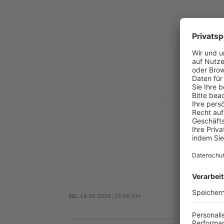
Nä
SO..
16.08.2026 /15:00 Uhr