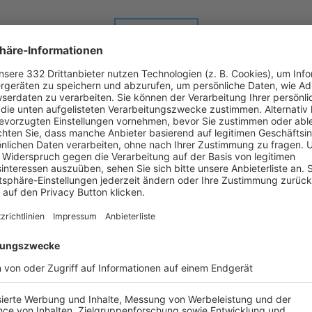
ALLE NEWS
chste Spiele
Letzte Spiele
Kompletter Spielplan
FS/H/K-FS/M/1
-
:
-
TSV Poing
FC Dreistern NT
Sportzentrum Poing, Platz 1 | Am Hanselbrunn | 85586 Poing