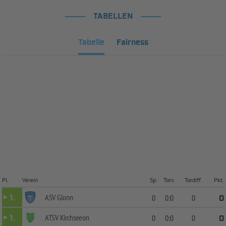
TABELLEN
Tabelle
Fairness
Pl.
Verein
Sp.
Torv.
Tordiff.
Pkt.
ASV Glonn
1.
0
0:0
0
0
ATSV Kirchseeon
1.
0
0:0
0
0