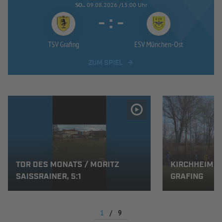
SO..
09.08.2026 /15:00 Uhr
-
:
-
TSV Grafing
ESV München-
Ost
ZUM SPIEL
TOR DES MONATS / MORITZ
KIRCHHEIMER 
SAISSRAINER, 5:1
GRAFING
1
/
9