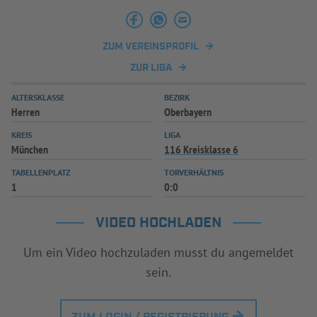
INFOTHEK
SPIELPLUS
ZUM VEREINSPROFIL
ZUR LIGA
ALTERSKLASSE
BEZIRK
Herren
Oberbayern
KREIS
LIGA
München
116 Kreisklasse 6
TABELLENPLATZ
TORVERHÄLTNIS
1
0:0
VIDEO HOCHLADEN
Um ein Video hochzuladen musst du angemeldet
sein.