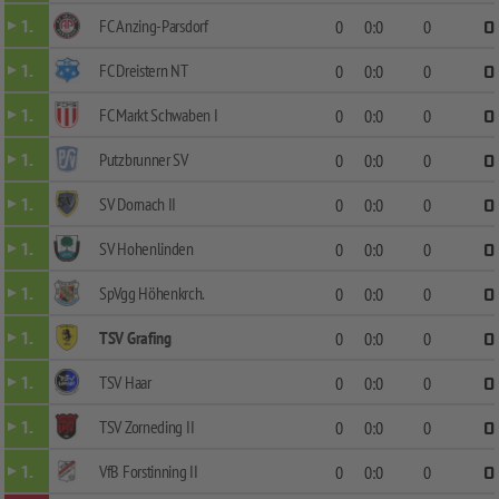
FC Anzing-Parsdorf
1.
0
0:0
0
0
FC Dreistern NT
1.
0
0:0
0
0
FC Markt Schwaben I
1.
0
0:0
0
0
Putzbrunner SV
1.
0
0:0
0
0
SV Dornach II
1.
0
0:0
0
0
SV Hohenlinden
1.
0
0:0
0
0
SpVgg Höhenkrch.
1.
0
0:0
0
0
TSV Grafing
1.
0
0:0
0
0
TSV Haar
1.
0
0:0
0
0
TSV Zorneding II
1.
0
0:0
0
0
VfB Forstinning II
1.
0
0:0
0
0