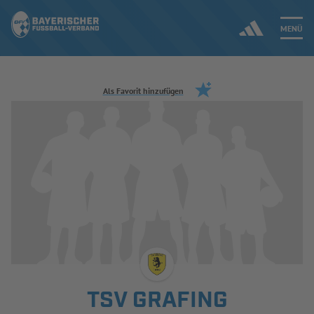
MENÜ
Jetzt einloggen
Als Favorit hinzufügen
ERGEBNISSE & WETTBEWERBE
NEUIGKEITEN
SPIELBETRIEB & VERBANDSLEBEN
AUSBILDUNG & FÖRDERUNG
DER VERBAND
TSV GRAFING