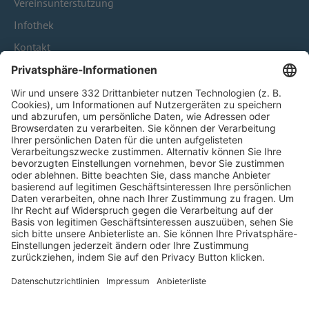
Vereinsunterstützung
Infothek
Kontakt
HÄUFIG BESUCHTE SEITEN
Pässe und Vereinswechsel
Trainerausbildung
Schulungsangebot Vereinsmitarbeiter
BFV-Geschäftsstellen
Trainerbörse
Login SpielPlus
FOLGE DEM BFV