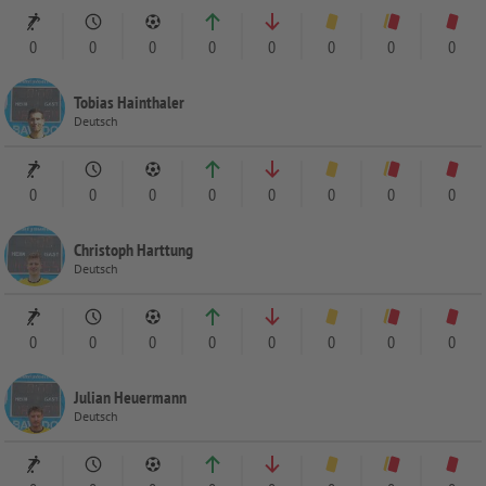
0
0
0
0
0
0
0
0
Tobias Hainthaler
Deutsch
0
0
0
0
0
0
0
0
Christoph Harttung
Deutsch
0
0
0
0
0
0
0
0
Julian Heuermann
Deutsch