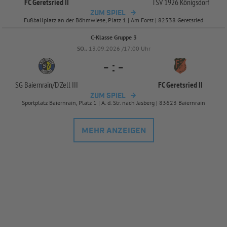
FC Geretsried II
TSV 1926 Königsdorf
ZUM SPIEL
Fußballplatz an der Böhmwiese, Platz 1 | Am Forst | 82538 Geretsried
C-Klasse Gruppe 3
SO..
13.09.2026 /17:00 Uhr
-
:
-
SG Baiernrain/
D'Zell III
FC Geretsried II
ZUM SPIEL
Sportplatz Baiernrain, Platz 1 | A. d. Str. nach Jasberg | 83623 Baiernrain
MEHR ANZEIGEN