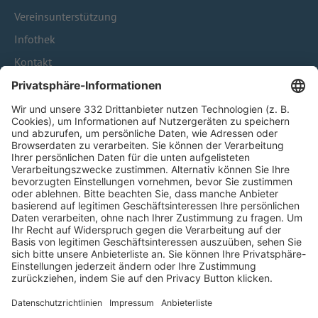
Vereinsunterstützung
Infothek
Kontakt
HÄUFIG BESUCHTE SEITEN
Pässe und Vereinswechsel
Trainerausbildung
Schulungsangebot Vereinsmitarbeiter
BFV-Geschäftsstellen
Trainerbörse
Login SpielPlus
FOLGE DEM BFV