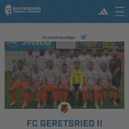
MENÜ
Jetzt einloggen
Als Favorit hinzufügen
ERGEBNISSE & WETTBEWERBE
NEUIGKEITEN
SPIELBETRIEB & VERBANDSLEBEN
AUSBILDUNG & FÖRDERUNG
DER VERBAND
FC GERETSRIED II