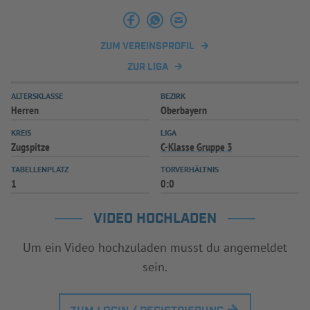
INFOTHEK
SPIELPLUS
ZUM VEREINSPROFIL
ZUR LIGA
ALTERSKLASSE
BEZIRK
Herren
Oberbayern
KREIS
LIGA
Zugspitze
C-Klasse Gruppe 3
TABELLENPLATZ
TORVERHÄLTNIS
1
0:0
VIDEO HOCHLADEN
Um ein Video hochzuladen musst du angemeldet
sein.