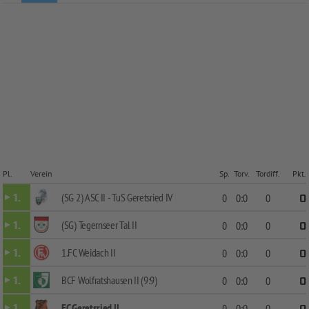
Pl.
Verein
Sp.
Torv.
Tordiff.
Pkt.
(SG 2) ASC II - TuS Geretsried IV
1.
0
0:0
0
0
(SG) Tegernseer Tal II
1.
0
0:0
0
0
1.FC Weidach II
1.
0
0:0
0
0
BCF Wolfratshausen II (9:9)
1.
0
0:0
0
0
FC Geretsried II
1.
0
0:0
0