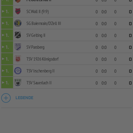
0
SC Wall II (9:9)
1.
0
0:0
0
0
SG Baiernrain/D'Zell III
1.
0
0:0
0
0
SV Gelting II
1.
0
0:0
0
0
SV Parsberg
1.
0
0:0
0
0
TSV 1926 Königsdorf
1.
0
0:0
0
0
TSV Irschenberg II
1.
0
0:0
0
0
TSV Sauerlach II
1.
0
0:0
0
0
LEGENDE