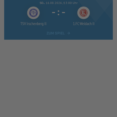
SO..
16.08.2026 /13:00 Uhr
-
:
-
TSV Irschenberg II
1.FC Weidach II
ZUM SPIEL