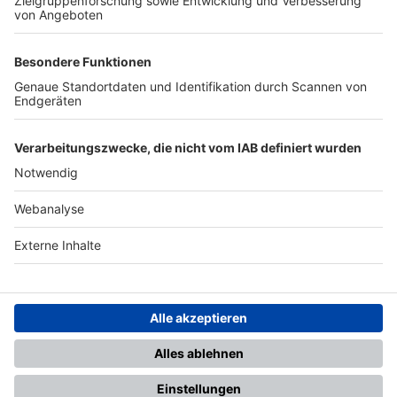
TOP-PARTNER
SFV
DFB
UEFA
FIFA
Nutzungsbedingungen
Datenschutz
Impressum