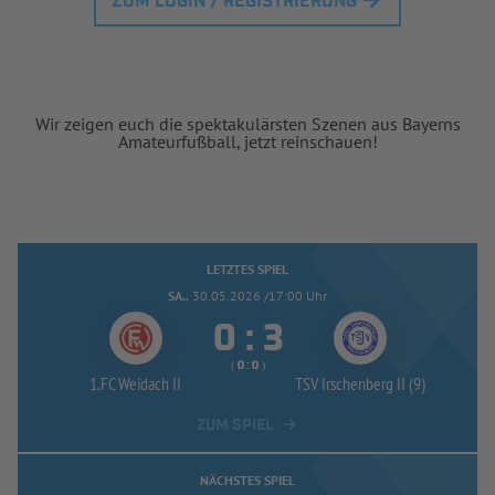
ZUM LOGIN / REGISTRIERUNG
Wir zeigen euch die spektakulärsten Szenen aus Bayerns
Amateurfußball, jetzt reinschauen!
LETZTES SPIEL
SA..
30.05.2026 /17:00 Uhr


:
( 
 )
:
1.FC Weidach II
TSV Irschenberg II (9)
ZUM SPIEL
NÄCHSTES SPIEL