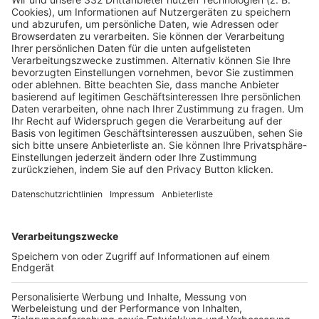
Pässe und Vereinswechsel
Trainerausbildung
Schulungsangebot Vereinsmitarbeiter
BFV-Geschäftsstellen
Trainerbörse
Login SpielPlus
FOLGE DEM BFV
TOP-VEREINE