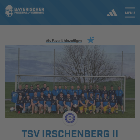
MENÜ
Jetzt einloggen
Als Favorit hinzufügen
ERGEBNISSE & WETTBEWERBE
NEUIGKEITEN
SPIELBETRIEB & VERBANDSLEBEN
AUSBILDUNG & FÖRDERUNG
DER VERBAND
TSV IRSCHENBERG II