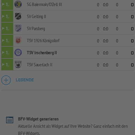
SG Baiernrain/D'Zell III
1.
0
0:0
0
0
SV Gelting II
1.
0
0:0
0
0
SV Parsberg
1.
0
0:0
0
0
TSV 1926 Königsdorf
1.
0
0:0
0
0
TSV Irschenberg II
1.
0
0:0
0
0
TSV Sauerlach II
1.
0
0:0
0
0
LEGENDE
BFV-Widget generieren
Aktuelle Ansicht als Widget auf Ihre Website? Ganz einfach mit den
BFV-Widgets.