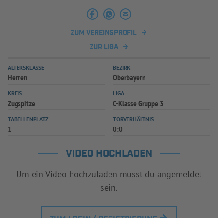
INFOTHEK
SPIELPLUS
ZUM VEREINSPROFIL
ZUR LIGA
ALTERSKLASSE
BEZIRK
Herren
Oberbayern
KREIS
LIGA
Zugspitze
C-Klasse Gruppe 3
TABELLENPLATZ
TORVERHÄLTNIS
1
0:0
VIDEO HOCHLADEN
Um ein Video hochzuladen musst du angemeldet
sein.