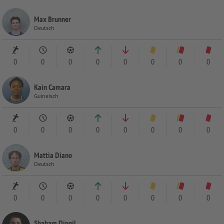
Max Brunner
Deutsch
0
0
0
0
0
0
0
0
Kain Camara
Guineisch
0
0
0
0
0
0
0
0
Mattia Diano
Deutsch
0
0
0
0
0
0
0
0
Shaham Dingil