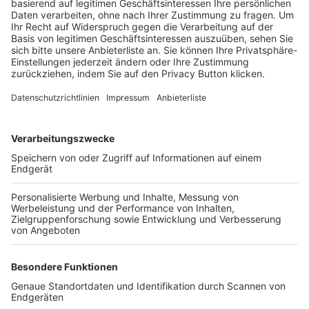
Trainerbörse
Login SpielPlus
FOLGE DEM BFV
TOP-VEREINE
TOP-PARTNER