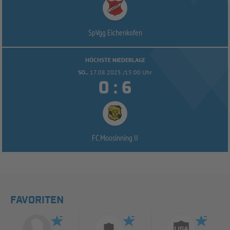
SpVgg Eichenkofen
HÖCHSTE NIEDERLAGE
SO..
17.08.2025 /15:00 Uhr


:
FC Moosinning II
FAVORITEN