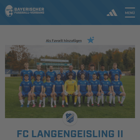
MENÜ
Jetzt einloggen
Als Favorit hinzufügen
ERGEBNISSE & WETTBEWERBE
NEUIGKEITEN
SPIELBETRIEB & VERBANDSLEBEN
AUSBILDUNG & FÖRDERUNG
DER VERBAND
FC LANGENGEISLING II