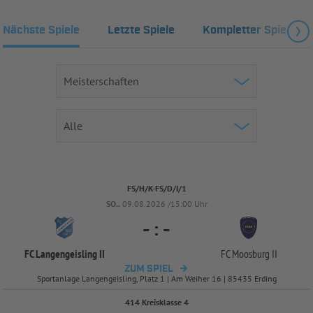
Nächste Spiele
Letzte Spiele
Kompletter Spielplan
FS/H/K-FS/D/I/1
SO..
09.08.2026 /15:00 Uhr
-
:
-
FC Langengeisling II
FC Moosburg II
ZUM SPIEL
Sportanlage Langengeisling, Platz 1 | Am Weiher 16 | 85435 Erding
414 Kreisklasse 4