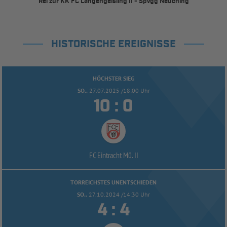
Rel zur KK FC Langengeisling II - SpVgg Neuching
HISTORISCHE EREIGNISSE
HÖCHSTER SIEG
SO..
27.07.2025 /18:00 Uhr


:
FC Eintracht Mü. II
TORREICHSTES UNENTSCHIEDEN
SO..
27.10.2024 /14:30 Uhr


: