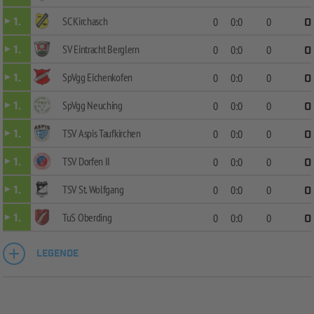
SC Kirchasch
1.
0
0:0
0
0
SV Eintracht Berglern
1.
0
0:0
0
0
SpVgg Eichenkofen
1.
0
0:0
0
0
SpVgg Neuching
1.
0
0:0
0
0
TSV Aspis Taufkirchen
1.
0
0:0
0
0
TSV Dorfen II
1.
0
0:0
0
0
TSV St. Wolfgang
1.
0
0:0
0
0
TuS Oberding
1.
0
0:0
0
0
LEGENDE