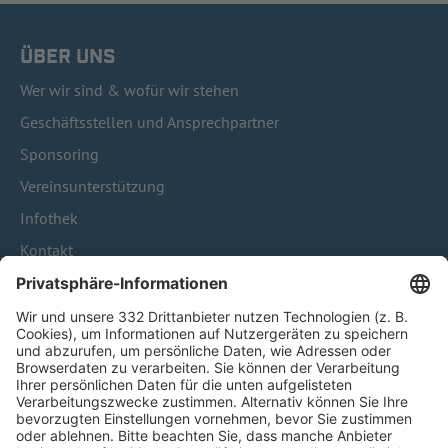
ÜBER UNS
Wer wir sind & wofür wir stehen
Geschäftsstellen und Ansprechpartner
Sponsoring
Vereinsunterstützung
Infothek
Kontakt
HÄUFIG BESUCHTE SEITEN
Pässe und Vereinswechsel
Trainerausbildung
Schulungsangebot Vereinsmitarbeiter
BFV-Geschäftsstellen