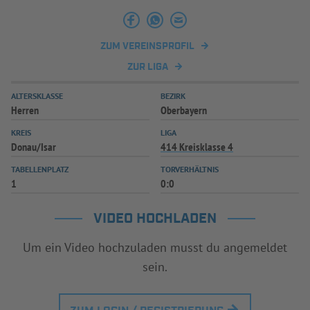
INFOTHEK
SPIELPLUS
ZUM VEREINSPROFIL
ZUR LIGA
ALTERSKLASSE
BEZIRK
Herren
Oberbayern
KREIS
LIGA
Donau/Isar
414 Kreisklasse 4
TABELLENPLATZ
TORVERHÄLTNIS
1
0:0
VIDEO HOCHLADEN
Um ein Video hochzuladen musst du angemeldet
sein.