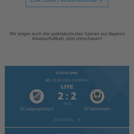
ZUM LOGIN / REGISTRIERUNG
Wir zeigen euch die spektakulärsten Szenen aus Bayerns
Amateurfußball, jetzt reinschauen!
LETZTES SPIEL
SO..
02.08.2026 /15:00 Uhr


:
( 
 )
:
FC Langengeisling II
SV Hohenlinden
ZUM SPIEL