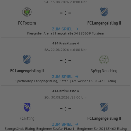
SA..
15.08.2026 /18:00 Uhr
-
:
-
FC Forstern
FC Langengeisling II
ZUM SPIEL
KiesgrubenArena | Hauptstraße 34 | 85659 Forstern
414 Kreisklasse 4
SA..
22.08.2026 /16:00 Uhr
-
:
-
FC Langengeisling II
SpVgg Neuching
ZUM SPIEL
Sportanlage Langengeisling, Platz 1 | Am Weiher 16 | 85435 Erding
414 Kreisklasse 4
SO..
30.08.2026 /15:00 Uhr
-
:
-
FC Eitting
FC Langengeisling II
ZUM SPIEL
Sportgelände Eitting, Berglerner Straße, Platz 1 | Berglerner Str. 20 | 85462 Eitting