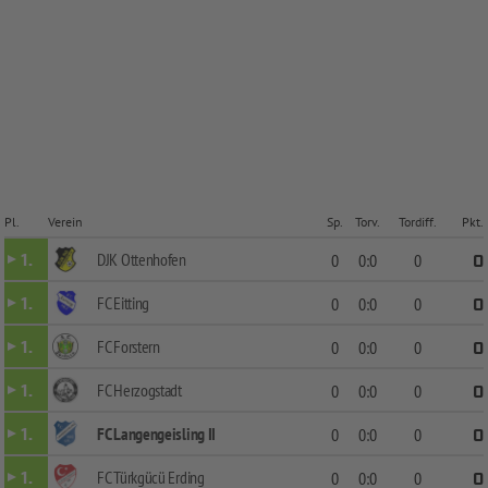
Pl.
Verein
Sp.
Torv.
Tordiff.
Pkt.
DJK Ottenhofen
1.
0
0:0
0
0
FC Eitting
1.
0
0:0
0
0
FC Forstern
1.
0
0:0
0
0
FC Herzogstadt
1.
0
0:0
0
0
FC Langengeisling II
1.
0
0:0
0
0
FC Türkgücü Erding
1.
0
0:0
0
0