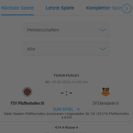
Nächste Spiele
Letzte Spiele
Kompletter Spielplan
FS/H/K-FS/D/I/1
SO..
09.08.2026 /13:00 Uhr
-
:
-
FSV Pfaffenhofen III
SV Eitensheim II
ZUM SPIEL
Städt. Stadion Pfaffenhofen, Kunstrasen | Ingolstädter Str. 50 | 85276 Pfaffenhofen
a.d.Ilm
424 A-Klasse 4