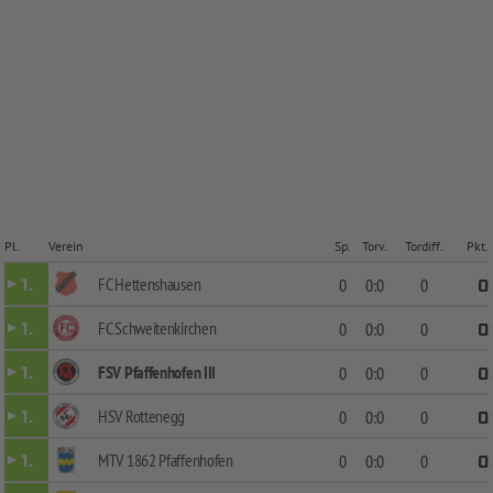
Pl.
Verein
Sp.
Torv.
Tordiff.
Pkt.
FC Hettenshausen
1.
0
0:0
0
0
FC Schweitenkirchen
1.
0
0:0
0
0
FSV Pfaffenhofen III
1.
0
0:0
0
0
HSV Rottenegg
1.
0
0:0
0
0
MTV 1862 Pfaffenhofen
1.
0
0:0
0
0