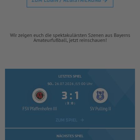
ZUM LOGIN / REGISTRIERUNG
Wir zeigen euch die spektakulärsten Szenen aus Bayerns
Amateurfußball, jetzt reinschauen!
LETZTES SPIEL
SO..
26.07.2026 /15:00 Uhr


:
( 
 )
:
FSV Pfaffenhofen III
SV Pulling II
ZUM SPIEL
NÄCHSTES SPIEL