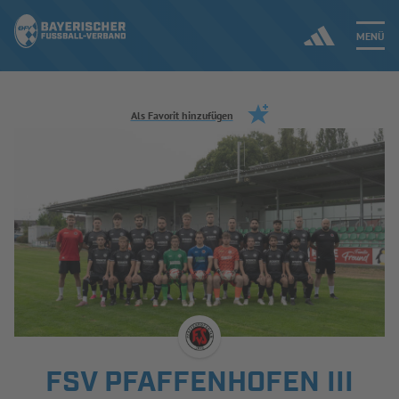
MENÜ
Jetzt einloggen
Als Favorit hinzufügen
ERGEBNISSE & WETTBEWERBE
NEUIGKEITEN
SPIELBETRIEB & VERBANDSLEBEN
AUSBILDUNG & FÖRDERUNG
DER VERBAND
FSV PFAFFENHOFEN III