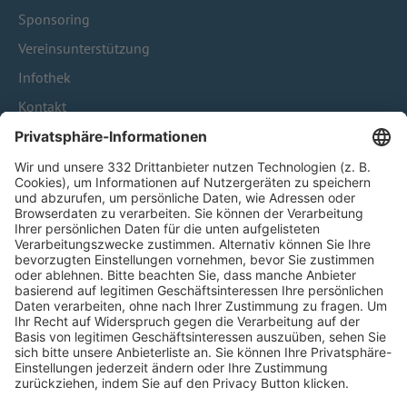
Sponsoring
Vereinsunterstützung
Infothek
Kontakt
HÄUFIG BESUCHTE SEITEN
Pässe und Vereinswechsel
Trainerausbildung
Schulungsangebot Vereinsmitarbeiter
BFV-Geschäftsstellen
Trainerbörse
Login SpielPlus
FOLGE DEM BFV