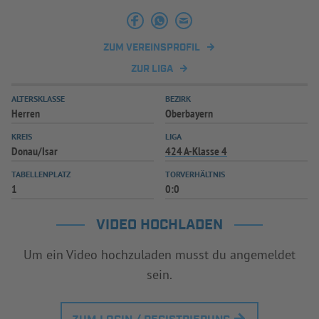
INFOTHEK
SPIELPLUS
ZUM VEREINSPROFIL
ZUR LIGA
ALTERSKLASSE
BEZIRK
Herren
Oberbayern
KREIS
LIGA
Donau/Isar
424 A-Klasse 4
TABELLENPLATZ
TORVERHÄLTNIS
1
0:0
VIDEO HOCHLADEN
Um ein Video hochzuladen musst du angemeldet
sein.