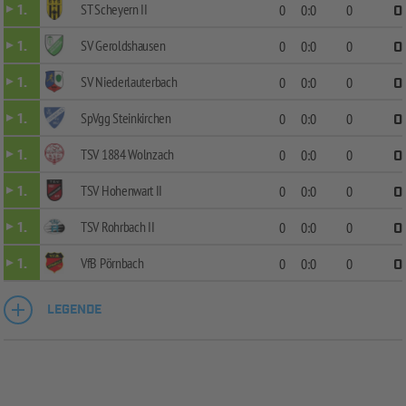
ST Scheyern II
1.
0
0:0
0
0
SV Geroldshausen
1.
0
0:0
0
0
SV Niederlauterbach
1.
0
0:0
0
0
SpVgg Steinkirchen
1.
0
0:0
0
0
TSV 1884 Wolnzach
1.
0
0:0
0
0
TSV Hohenwart II
1.
0
0:0
0
0
TSV Rohrbach II
1.
0
0:0
0
0
VfB Pörnbach
1.
0
0:0
0
0
LEGENDE