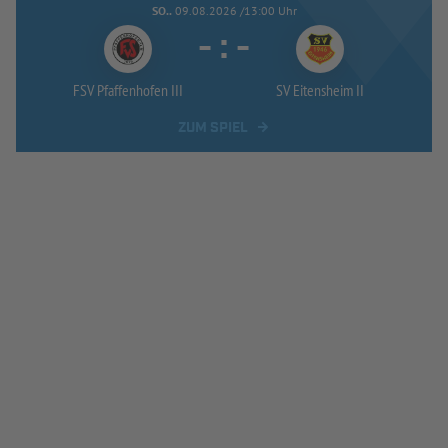
SO..
09.08.2026 /13:00 Uhr
-
:
-
FSV Pfaffenhofen III
SV Eitensheim II
ZUM SPIEL