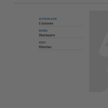
ALTERSKLASSE
C-Junioren
BEZIRK
Oberbayern
KREIS
München