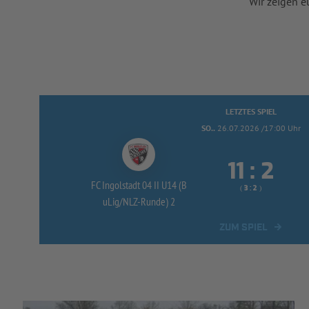
Wir zeigen e
LETZTES SPIEL
SO..
26.07.2026 /17:00 Uhr


:
FC Ingolstadt 04 II U14 (B
( 
 )
:
uLig/
NLZ-
Runde) 2
ZUM SPIEL