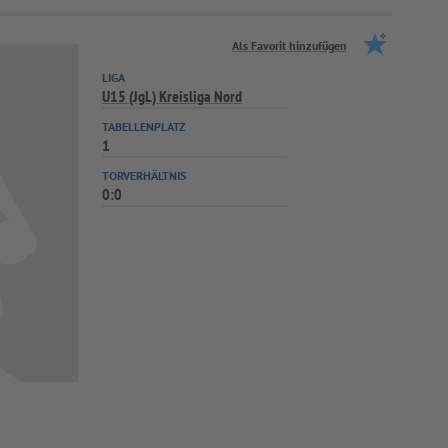
Als Favorit hinzufügen
LIGA
U15 (JgL) Kreisliga Nord
TABELLENPLATZ
1
TORVERHÄLTNIS
0:0