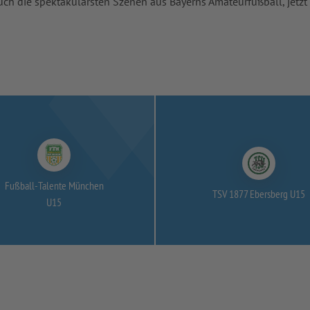
uch die spektakulärsten Szenen aus Bayerns Amateurfußball, jetzt
Fußball-
Talente München
TSV 1877 Ebersberg U15
U15