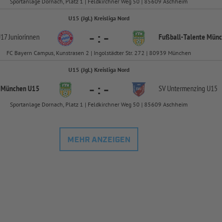
Sportanlage Dornach, Platz 1 | Feldkirchner Weg 50 | 85609 Aschheim
U15 (JgL) Kreisliga Nord
-
:
-
17 Juniorinnen
Fußball-
Talente Mün
FC Bayern Campus, Kunstrasen 2 | Ingolstädter Str. 272 | 80939 München
U15 (JgL) Kreisliga Nord
-
:
-
e München U15
SV Untermenzing U15
Sportanlage Dornach, Platz 1 | Feldkirchner Weg 50 | 85609 Aschheim
MEHR ANZEIGEN