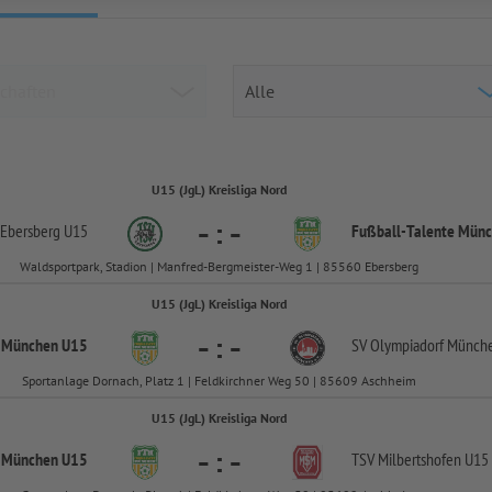
U15 (JgL) Kreisliga Nord
-
:
-
 Ebersberg U15
Fußball-
Talente Mün
Waldsportpark, Stadion | Manfred-Bergmeister-Weg 1 | 85560 Ebersberg
U15 (JgL) Kreisliga Nord
-
:
-
e München U15
SV Olympiadorf Münch
Sportanlage Dornach, Platz 1 | Feldkirchner Weg 50 | 85609 Aschheim
U15 (JgL) Kreisliga Nord
-
:
-
e München U15
TSV Milbertshofen U15