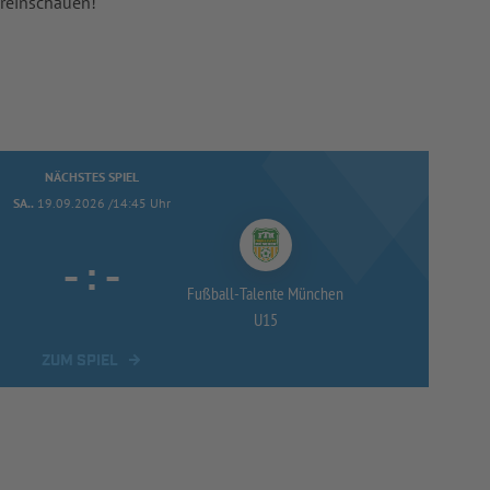
 reinschauen!
NÄCHSTES SPIEL
SA..
19.09.2026 /14:45 Uhr
-
:
-
Fußball-
Talente München
U15
ZUM SPIEL