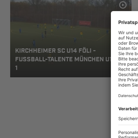
KIRCHHEIMER SC U14 FÖLI -
FUSSBALL-TALENTE MÜNCHEN U14, 4-1