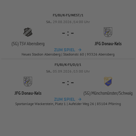
FS/BJ/K-FS/WEST/1
SA..
29.08.2026 /14:00 Uhr
-
:
-
(SG) TSV Abensberg
JFG Donau-
Kels
ZUM SPIEL
Neues Stadion Abensberg | Stadionstr. 60 | 93326 Abensberg
FS/BJ/K-FS/D/I/1
SA..
05.09.2026 /15:00 Uhr
-
:
-
JFG Donau-
Kels
(SG) Münchsmünster/
Schwaig
ZUM SPIEL
Sportanlage Wackerstein, Platz 1 | Aufelder Weg 26 | 85104 Pförring