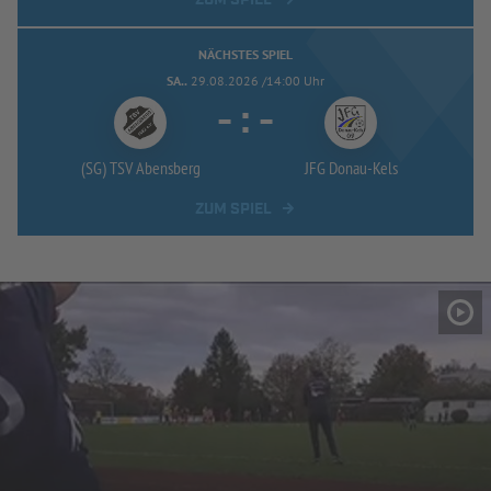
NÄCHSTES SPIEL
SA..
29.08.2026 /14:00 Uhr
-
:
-
(SG) TSV Abensberg
JFG Donau-
Kels
ZUM SPIEL