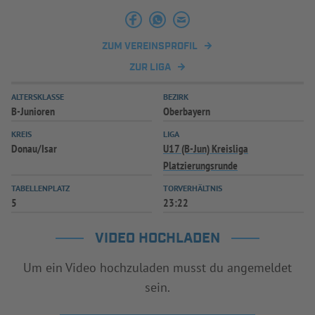
INFOTHEK
SPIELPLUS
ZUM VEREINSPROFIL
ZUR LIGA
ALTERSKLASSE
BEZIRK
B-Junioren
Oberbayern
KREIS
LIGA
Donau/Isar
U17 (B-Jun) Kreisliga
Platzierungsrunde
TABELLENPLATZ
TORVERHÄLTNIS
5
23:22
VIDEO HOCHLADEN
Um ein Video hochzuladen musst du angemeldet
sein.