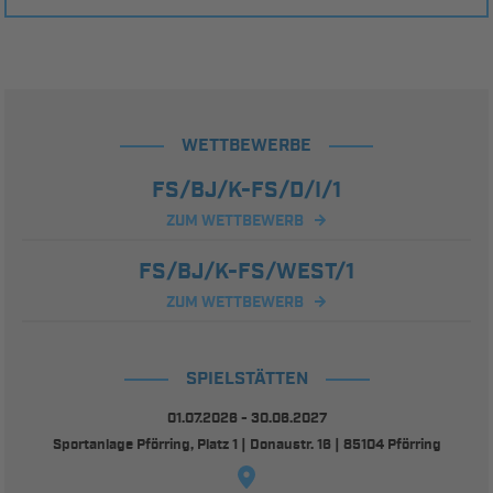
WETTBEWERBE
FS/BJ/K-FS/D/I/1
ZUM WETTBEWERB
FS/BJ/K-FS/WEST/1
ZUM WETTBEWERB
SPIELSTÄTTEN
01.07.2026 - 30.06.2027
Sportanlage Pförring, Platz 1 | Donaustr. 16 | 85104 Pförring