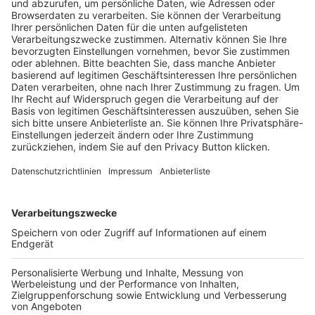
Trainerausbildung
Schulungsangebot Vereinsmitarbeiter
BFV-Geschäftsstellen
Trainerbörse
Login SpielPlus
FOLGE DEM BFV
TOP-VEREINE