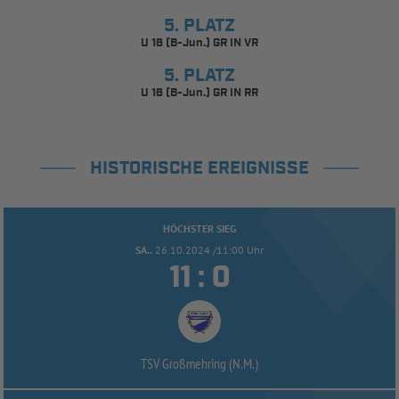
5. PLATZ
U 16 (B-Jun.) GR IN VR
5. PLATZ
U 16 (B-Jun.) GR IN RR
HISTORISCHE EREIGNISSE
HÖCHSTER SIEG
SA..
26.10.2024 /11:00 Uhr


:
TSV Großmehring (N.M.)