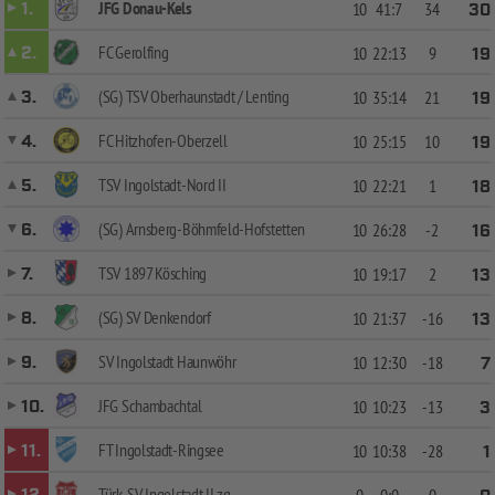
JFG Donau-Kels
1.
10
41:7
34
30
FC Gerolfing
2.
10
22:13
9
19
(SG) TSV Oberhaunstadt / Lenting
3.
10
35:14
21
19
FC Hitzhofen-Oberzell
4.
10
25:15
10
19
TSV Ingolstadt-Nord II
5.
10
22:21
1
18
(SG) Arnsberg-Böhmfeld-Hofstetten
6.
10
26:28
-2
16
TSV 1897 Kösching
7.
10
19:17
2
13
(SG) SV Denkendorf
8.
10
21:37
-16
13
SV Ingolstadt Haunwöhr
9.
10
12:30
-18
7
JFG Schambachtal
10.
10
10:23
-13
3
FT Ingolstadt-Ringsee
11.
10
10:38
-28
1
Türk. SV Ingolstadt II zg.