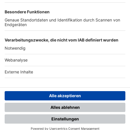
TOP-PARTNER
SFV
DFB
UEFA
FIFA
Nutzungsbedingungen
Datenschutz
Impressum