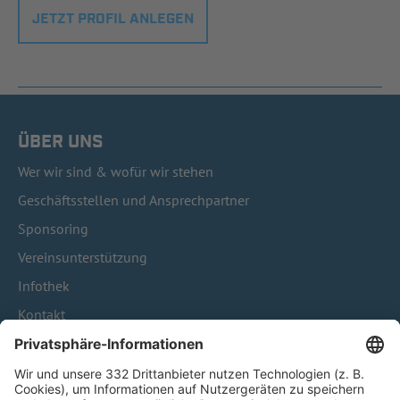
JETZT PROFIL ANLEGEN
ÜBER UNS
Wer wir sind & wofür wir stehen
Geschäftsstellen und Ansprechpartner
Sponsoring
Vereinsunterstützung
Infothek
Kontakt
HÄUFIG BESUCHTE SEITEN
Pässe und Vereinswechsel