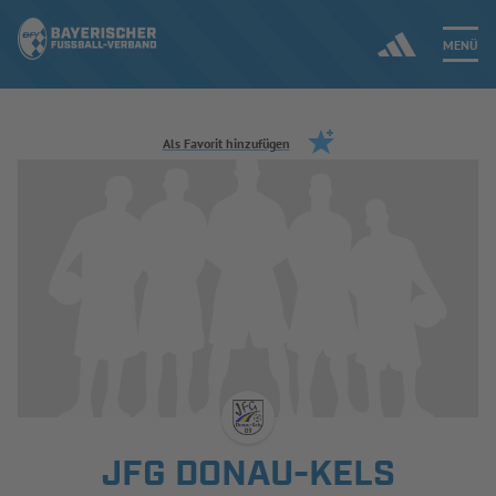
MENÜ
Jetzt einloggen
Als Favorit hinzufügen
ERGEBNISSE & WETTBEWERBE
NEUIGKEITEN
SPIELBETRIEB & VERBANDSLEBEN
AUSBILDUNG & FÖRDERUNG
DER VERBAND
JFG DONAU-KELS