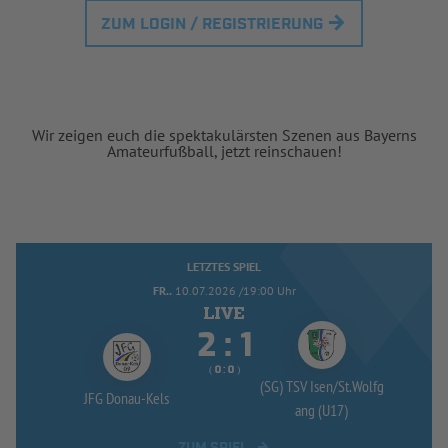
ZUM LOGIN / REGISTRIERUNG
Wir zeigen euch die spektakulärsten Szenen aus Bayerns
Amateurfußball, jetzt reinschauen!
LETZTES SPIEL
FR..
10.07.2026 /19:00 Uhr


:
( 
 )
:
(SG) TSV Isen/
St.Wolfg
JFG Donau-
Kels
ang (U17)
ZUM SPIEL