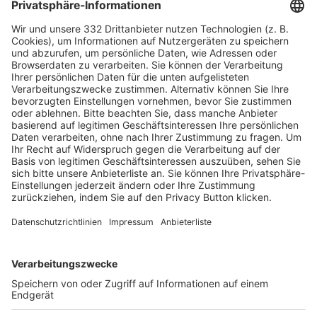
HÄUFIG BESUCHTE SEITEN
Pässe und Vereinswechsel
Trainerausbildung
Schulungsangebot Vereinsmitarbeiter
BFV-Geschäftsstellen
Trainerbörse
Login SpielPlus
FOLGE DEM BFV
TOP-VEREINE