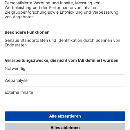
TOP-PARTNER
SFV
DFB
UEFA
FIFA
Nutzungsbedingungen
Datenschutz
Impressum