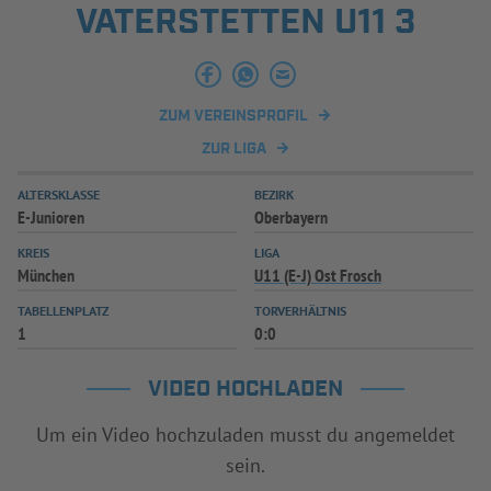
VATERSTETTEN U11 3
INFOTHEK
SPIELPLUS
ZUM VEREINSPROFIL
ZUR LIGA
ALTERSKLASSE
BEZIRK
E-Junioren
Oberbayern
KREIS
LIGA
München
U11 (E-J) Ost Frosch
TABELLENPLATZ
TORVERHÄLTNIS
1
0:0
VIDEO HOCHLADEN
Um ein Video hochzuladen musst du angemeldet
sein.