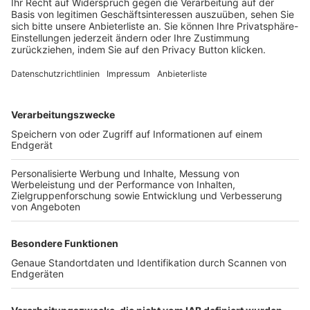
Login SpielPlus
FOLGE DEM BFV
TOP-VEREINE
TOP-PARTNER