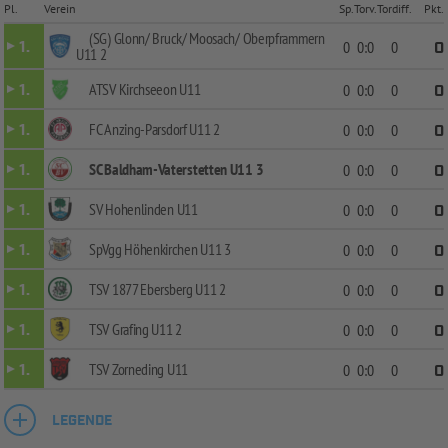
Pl.
Verein
Sp.
Torv.
Tordiff.
Pkt.
(SG) Glonn/ Bruck/ Moosach/ Oberpframmern
1.
0
0:0
0
0
U11 2
ATSV Kirchseeon U11
1.
0
0:0
0
0
FC Anzing-Parsdorf U11 2
1.
0
0:0
0
0
SC Baldham-Vaterstetten U11 3
1.
0
0:0
0
0
SV Hohenlinden U11
1.
0
0:0
0
0
SpVgg Höhenkirchen U11 3
1.
0
0:0
0
0
TSV 1877 Ebersberg U11 2
1.
0
0:0
0
0
TSV Grafing U11 2
1.
0
0:0
0
0
TSV Zorneding U11
1.
0
0:0
0
0
LEGENDE