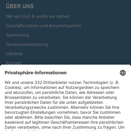
ÜBER UNS
Wer wir sind & wofür wir stehen
Geschäftsstellen und Ansprechpartner
Sponsoring
Vereinsunterstützung
Infothek
Kontakt
HÄUFIG BESUCHTE SEITEN
Pässe und Vereinswechsel
Trainerausbildung
Schulungsangebot Vereinsmitarbeiter
BFV-Geschäftsstellen
Trainerbörse