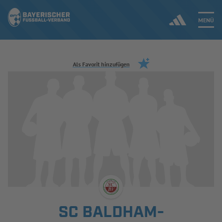
MENÜ
Jetzt einloggen
Als Favorit hinzufügen
ERGEBNISSE & WETTBEWERBE
NEUIGKEITEN
SPIELBETRIEB & VERBANDSLEBEN
AUSBILDUNG & FÖRDERUNG
DER VERBAND
SC BALDHAM-