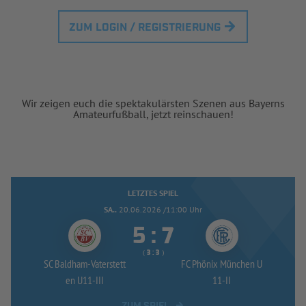
ZUM LOGIN / REGISTRIERUNG
Wir zeigen euch die spektakulärsten Szenen aus Bayerns
Amateurfußball, jetzt reinschauen!
LETZTES SPIEL
SA..
20.06.2026 /11:00 Uhr


:
( 
 )
:
SC Baldham-
Vaterstett
FC Phönix München U
en U11-
III
11-
II
ZUM SPIEL