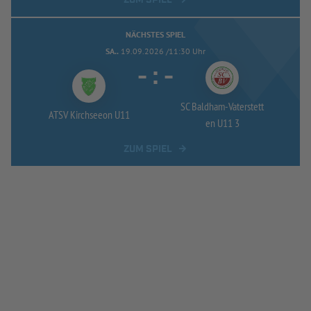
NÄCHSTES SPIEL
SA..
19.09.2026 /11:30 Uhr
-
:
-
SC Baldham-
Vaterstett
ATSV Kirchseeon U11
en U11 3
ZUM SPIEL