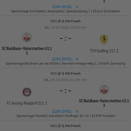
3
ZUM SPIEL
Sportanlage Kirchseeon, Rasenplatz | Sportplatzweg 7 | 85614 Kirchseeon
U11 (E-J) Ost Frosch
SO..
27.09.2026 /10:00 Uhr
-
:
-
SC Baldham-
Vaterstetten U11
TSV Grafing U11 2
3
ZUM SPIEL
Sportanlage Baldham (an der B304) | Hermann-Haage-Weg 1 | 85604 Zorneding
U11 (E-J) Ost Frosch
SA..
03.10.2026 /11:30 Uhr
-
:
-
SC Baldham-
Vaterstetten U11
FC Anzing-
Parsdorf U11 2
3
ZUM SPIEL
Sportanlage Parsdorf, Kleinfeld | Purfinger Str. 20 | 85599 Parsdorf
U11 (E-J) Ost Frosch