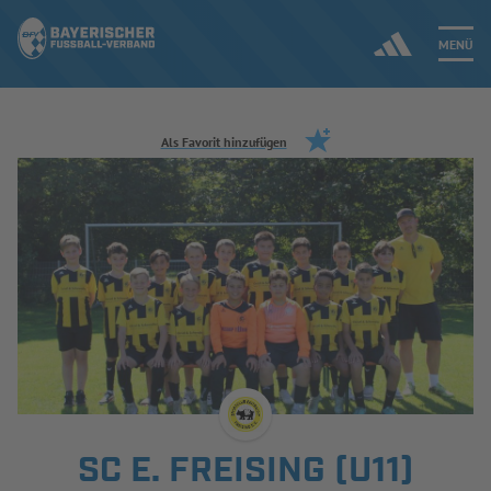
MENÜ
Jetzt einloggen
Als Favorit hinzufügen
ERGEBNISSE & WETTBEWERBE
NEUIGKEITEN
SPIELBETRIEB & VERBANDSLEBEN
AUSBILDUNG & FÖRDERUNG
DER VERBAND
SC E. FREISING (U11)