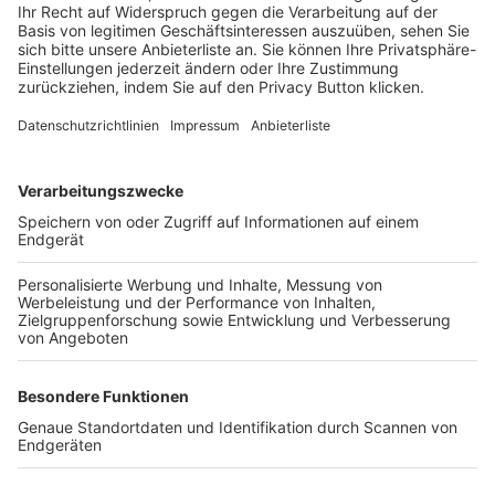
Login SpielPlus
FOLGE DEM BFV
TOP-VEREINE
TOP-PARTNER