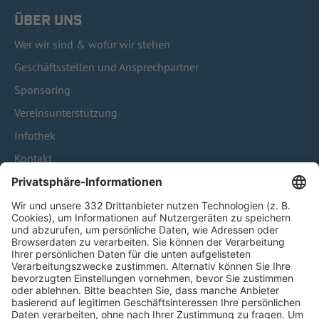
ÜBER UNS
Wer wir sind & wofür wir stehen
Geschäftsstellen und Ansprechpartner
Sponsoring
Vereinsunterstützung
Infothek
Kontakt
HÄUFIG BESUCHTE SEITEN
Pässe und Vereinswechsel
Trainerausbildung
Schulungsangebot Vereinsmitarbeiter
BFV-Geschäftsstellen
Trainerbörse