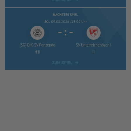
NÄCHSTES SPIEL
SO..
09.08.2026 /13:00 Uhr
-
:
-
(SG) DJK-
SV Penzendo
SV Unterreichenbach I
rf II
II
ZUM SPIEL