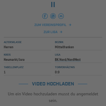
II
INFOTHEK
SPIELPLUS
ZUM VEREINSPROFIL
ZUR LIGA
ALTERSKLASSE
BEZIRK
Herren
Mittelfranken
KREIS
LIGA
Neumarkt/Jura
BK Nord/NordWest
TABELLENPLATZ
TORVERHÄLTNIS
1
0:0
VIDEO HOCHLADEN
Um ein Video hochzuladen musst du angemeldet
sein.