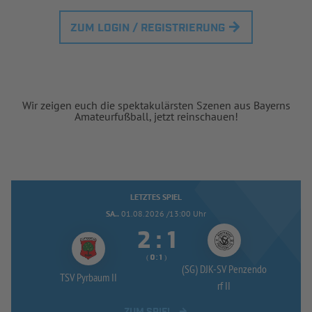
ZUM LOGIN / REGISTRIERUNG
Wir zeigen euch die spektakulärsten Szenen aus Bayerns
Amateurfußball, jetzt reinschauen!
LETZTES SPIEL
SA..
01.08.2026 /13:00 Uhr


:
( 
 )
:
(SG) DJK-
SV Penzendo
TSV Pyrbaum II
rf II
ZUM SPIEL