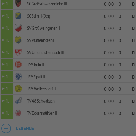
SC Großschwarzenlohe III
1.
0
0:0
0
0
SC Stirn II (9er)
1.
0
0:0
0
0
SV Großweingarten II
1.
0
0:0
0
0
SV Pfaffenhofen II
1.
0
0:0
0
0
SV Unterreichenbach III
1.
0
0:0
0
0
TSV Rohr II
1.
0
0:0
0
0
TSV Spalt II
1.
0
0:0
0
0
TSV Wolkersdorf II
1.
0
0:0
0
0
TV 48 Schwabach II
1.
0
0:0
0
0
TV Eckersmühlen II
1.
0
0:0
0
0
LEGENDE