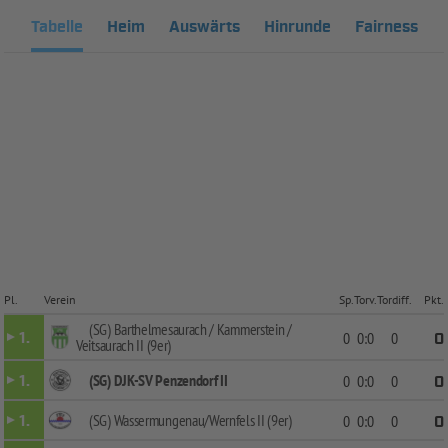
Tabelle
Heim
Auswärts
Hinrunde
Fairness
Pl.
Verein
Sp.
Torv.
Tordiff.
Pkt.
(SG) Barthelmesaurach / Kammerstein /
1.
0
0:0
0
0
Veitsaurach II (9er)
(SG) DJK-SV Penzendorf II
1.
0
0:0
0
0
(SG) Wassermungenau/Wernfels II (9er)
1.
0
0:0
0
0