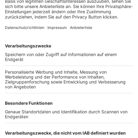
Login SpielPlus
FOLGE DEM BFV
TOP-VEREINE
TOP-PARTNER