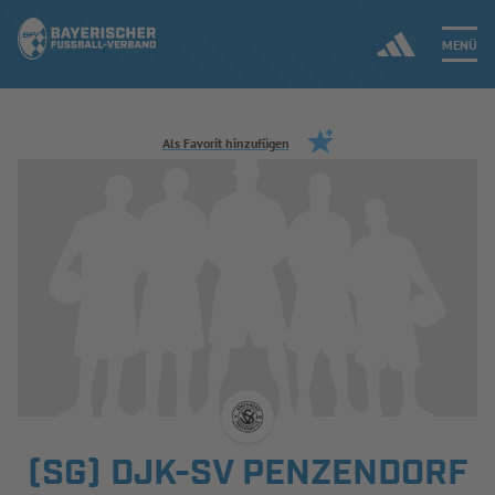
MENÜ
Jetzt einloggen
Als Favorit hinzufügen
ERGEBNISSE & WETTBEWERBE
NEUIGKEITEN
SPIELBETRIEB & VERBANDSLEBEN
AUSBILDUNG & FÖRDERUNG
DER VERBAND
(SG) DJK-SV PENZENDORF