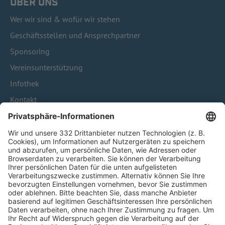
ÜBER UNS
Wer wir sind & wofür wir stehen
Geschäftsstellen und Ansprechpartner
Sponsoring
Vereinsunterstützung
Infothek
Kontakt
HÄUFIG BESUCHTE SEITEN
Pässe und Vereinswechsel
Trainerausbildung
Schulungsangebot Vereinsmitarbeiter
BFV-Geschäftsstellen
Trainerbörse