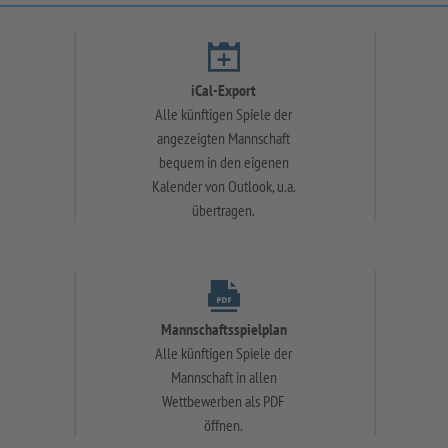
iCal-Export
Alle künftigen Spiele der
angezeigten Mannschaft
bequem in den eigenen
Kalender von Outlook, u.a.
übertragen.
Mannschaftsspielplan
Alle künftigen Spiele der
Mannschaft in allen
Wettbewerben als PDF
öffnen.