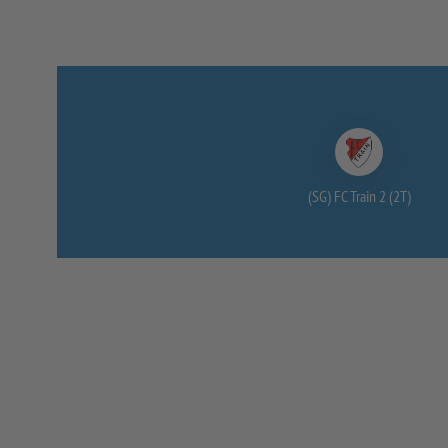
(SG) FC Train 2 (2T)