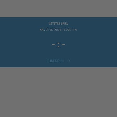
LETZTES SPIEL
SA..
25.07.2026 /15:00 Uhr
-
:
-
ZUM SPIEL