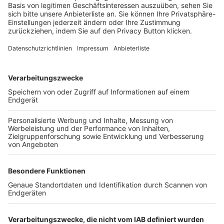
Login SpielPlus
FOLGE DEM BFV
TOP-VEREINE
TOP-PARTNER