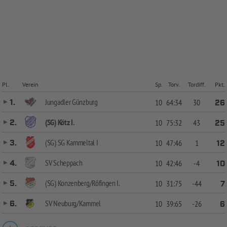
Pl.
Verein
Sp.
Torv.
Tordiff.
Pkt.
Jungadler Günzburg
1.
10
64:34
30
26
(SG) Kötz I.
2.
10
75:32
43
25
(SG) SG Kammeltal I
3.
10
47:46
1
12
SV Scheppach
4.
10
42:46
-4
10
(SG) Konzenberg/Röfingen I.
5.
10
31:75
-44
7
SV Neuburg/Kammel
6.
10
39:65
-26
6