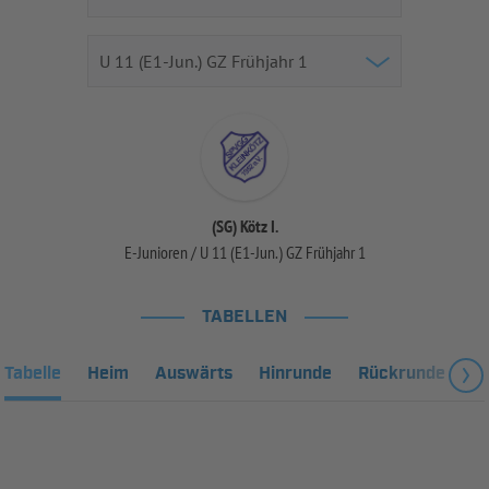
(SG) Kötz I.
E-Junioren / U 11 (E1-Jun.) GZ Frühjahr 1
TABELLEN
Tabelle
Heim
Auswärts
Hinrunde
Rückrunde
Fa