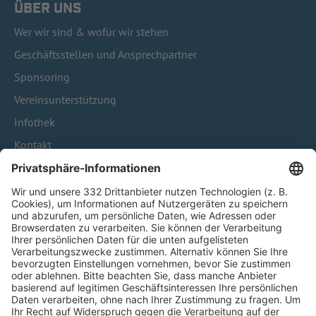
ÜBER UNS
Wer wir sind & wofür wir stehen
Geschäftsstellen und Ansprechpartner
Sponsoring
Vereinsunterstützung
Infothek
Kontakt
HÄUFIG BESUCHTE SEITEN
Pässe und Vereinswechsel
Trainerausbildung
Schulungsangebot Vereinsmitarbeiter
BFV-Geschäftsstellen
Trainerbörse