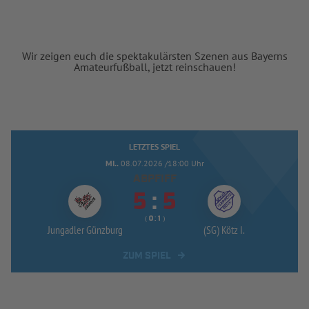
Wir zeigen euch die spektakulärsten Szenen aus Bayerns
Amateurfußball, jetzt reinschauen!
LETZTES SPIEL
MI..
08.07.2026 /18:00 Uhr
ABPFIFF


:
( 
 )
:
Jungadler Günzburg
(SG) Kötz I.
ZUM SPIEL