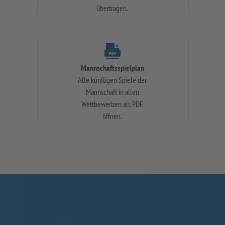
übertragen.
Mannschaftsspielplan
Alle künftigen Spiele der
Mannschaft in allen
Wettbewerben als PDF
öffnen.