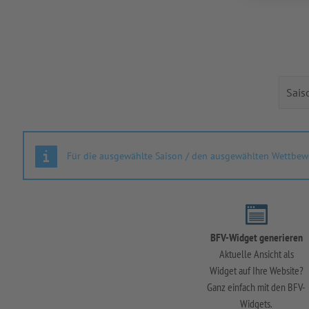
Für die ausgewählte Saison / den ausgewählten Wettbewe
BFV-Widget generieren
Aktuelle Ansicht als
Widget auf Ihre Website?
Ganz einfach mit den BFV-
Widgets.