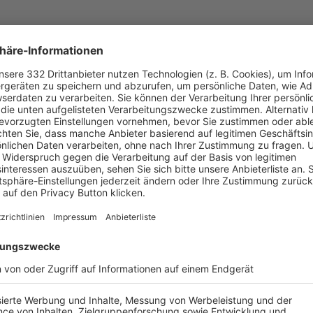
UNSERE NEUIGKEITEN FÜR DICH
ALLE NEWS
chste Spiele
Letzte Spiele
Kompletter Spielplan