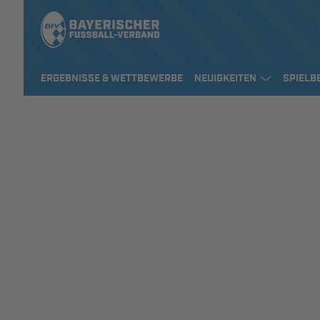
ERGEBNISSE & WETTBEWERBE
NEUIGKEITEN
SPIELB