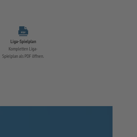
Liga-Spielplan
Kompletten Liga-
Spielplan als PDF öffnen.