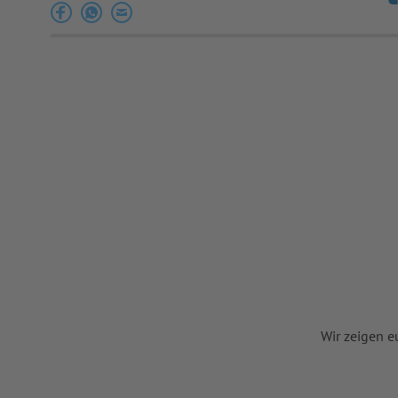
Wir zeigen e