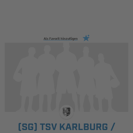
Jetzt einloggen
ERGEBNISSE & WETTBEWERBE
Als Favorit hinzufügen
NEUIGKEITEN
SPIELBETRIEB & VERBANDSLEBEN
AUSBILDUNG & FÖRDERUNG
DER VERBAND
INFOTHEK
SPIELPLUS
(SG) TSV KARLBURG /