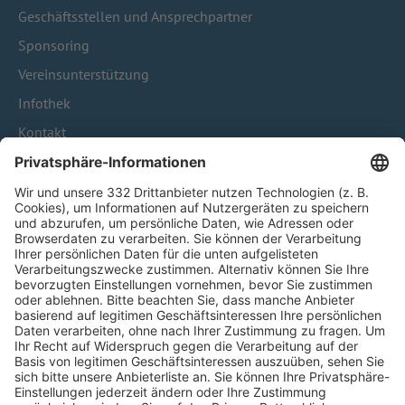
Geschäftsstellen und Ansprechpartner
Sponsoring
Vereinsunterstützung
Infothek
Kontakt
HÄUFIG BESUCHTE SEITEN
Pässe und Vereinswechsel
Trainerausbildung
Schulungsangebot Vereinsmitarbeiter
BFV-Geschäftsstellen
Trainerbörse
Login SpielPlus