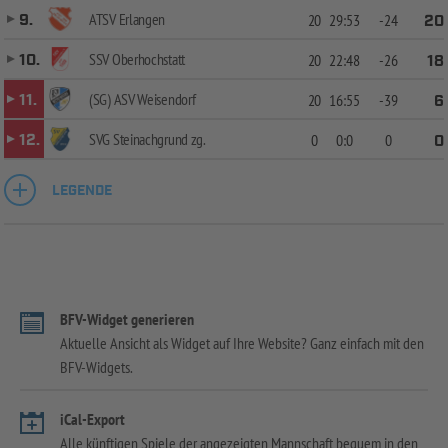
ATSV Erlangen
9.
20
29:53
-24
20
SSV Oberhochstatt
10.
20
22:48
-26
18
(SG) ASV Weisendorf
11.
20
16:55
-39
6
SVG Steinachgrund zg.
12.
0
0:0
0
0
LEGENDE
BFV-Widget generieren
Aktuelle Ansicht als Widget auf Ihre Website? Ganz einfach mit den
BFV-Widgets.
iCal-Export
Alle künftigen Spiele der angezeigten Mannschaft bequem in den