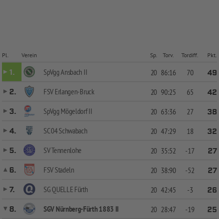
Pl.
Verein
Sp.
Torv.
Tordiff.
Pkt.
SpVgg Ansbach II
1.
20
86:16
70
49
FSV Erlangen-Bruck
2.
20
90:25
65
42
SpVgg Mögeldorf II
3.
20
63:36
27
38
SC 04 Schwabach
4.
20
47:29
18
32
SV Tennenlohe
5.
20
35:52
-17
27
FSV Stadeln
6.
20
38:90
-52
27
SG QUELLE Fürth
7.
20
42:45
-3
26
SGV Nürnberg-Fürth 1883 II
8.
20
28:47
-19
25