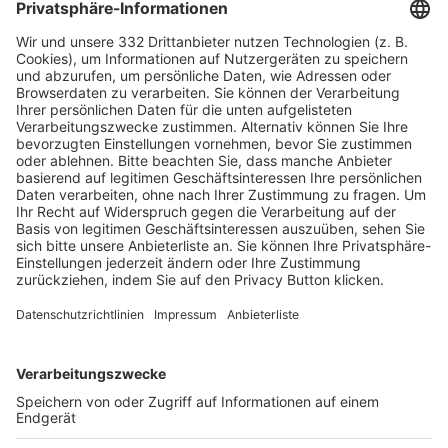
HÄUFIG BESUCHTE SEITEN
Pässe und Vereinswechsel
Trainerausbildung
Schulungsangebot Vereinsmitarbeiter
BFV-Geschäftsstellen
Trainerbörse
Login SpielPlus
FOLGE DEM BFV
TOP-VEREINE