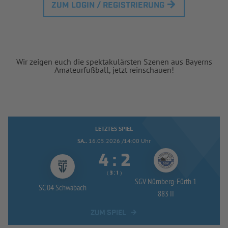
ZUM LOGIN / REGISTRIERUNG
Wir zeigen euch die spektakulärsten Szenen aus Bayerns
Amateurfußball, jetzt reinschauen!
LETZTES SPIEL
SA..
16.05.2026 /14:00 Uhr


:
( 
 )
:
SGV Nürnberg-
Fürth 1
SC 04 Schwabach
883 II
ZUM SPIEL