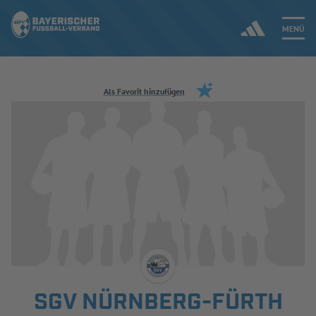
MENÜ
Jetzt einloggen
Als Favorit hinzufügen
ERGEBNISSE & WETTBEWERBE
NEUIGKEITEN
SPIELBETRIEB & VERBANDSLEBEN
AUSBILDUNG & FÖRDERUNG
DER VERBAND
SGV NÜRNBERG-FÜRTH