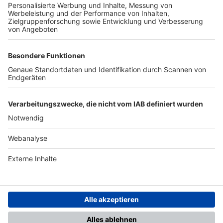
TOP-PARTNER
SFV
DFB
UEFA
FIFA
Nutzungsbedingungen
Datenschutz
Impressum