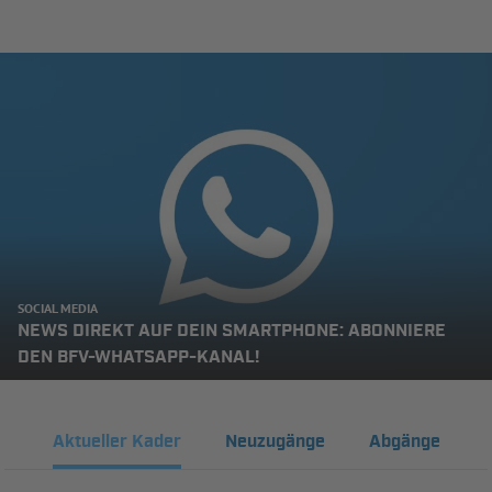
SOCIAL MEDIA
NEWS DIREKT AUF DEIN SMARTPHONE: ABONNIERE
DEN BFV-WHATSAPP-KANAL!
Aktueller Kader
Neuzugänge
Abgänge