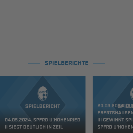
SPIELBERICHTE
20.03.2024: (SG
EBERTSHAUSEN
04.05.2024: SPFRD U'HOHENRIED
III GEWINNT SP
II SIEGT DEUTLICH IN ZEIL
SPFRD U'HOHEN