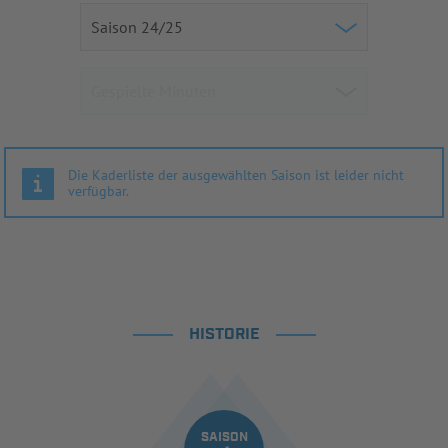
Die Kaderliste der ausgewählten Saison ist leider nicht
verfügbar.
HISTORIE
SAISON