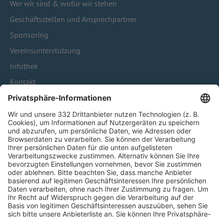
Wer wir sind & wofür wir stehen
Geschäftsstellen und Ansprechpartner
Sponsoring
Vereinsunterstützung
Infothek
Kontakt
HÄUFIG BESUCHTE SEITEN
Pässe und Vereinswechsel
Trainerausbildung
Schulungsangebot Vereinsmitarbeiter
BFV-Geschäftsstellen
Trainerbörse
Login SpielPlus