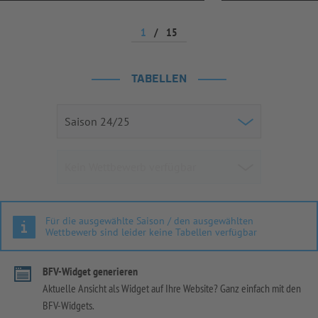
1
/
15
TABELLEN
Für die ausgewählte Saison / den ausgewählten
Wettbewerb sind leider keine Tabellen verfügbar
BFV-Widget generieren
Aktuelle Ansicht als Widget auf Ihre Website? Ganz einfach mit den
BFV-Widgets.