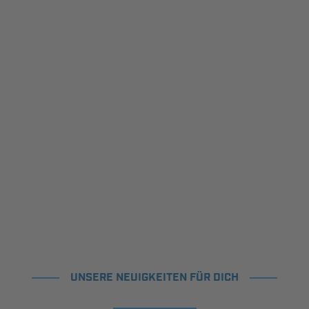
UNSERE NEUIGKEITEN FÜR DICH