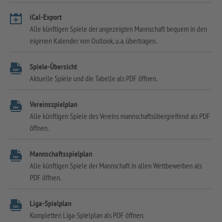
iCal-Export
Alle künftigen Spiele der angezeigten Mannschaft bequem in den
eigenen Kalender von Outlook, u.a. übertragen.
Spiele-Übersicht
Aktuelle Spiele und die Tabelle als PDF öffnen.
Vereinsspielplan
Alle künftigen Spiele des Vereins mannschaftsübergreifend als PDF
öffnen.
Mannschaftsspielplan
Alle künftigen Spiele der Mannschaft in allen Wettbewerben als
PDF öffnen.
Liga-Spielplan
Kompletten Liga-Spielplan als PDF öffnen.