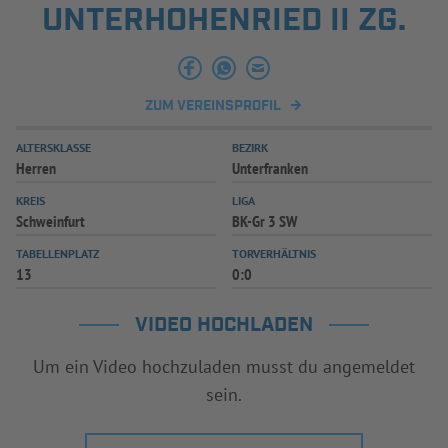
UNTERHOHENRIED II ZG.
ZUM VEREINSPROFIL
ALTERSKLASSE
BEZIRK
Herren
Unterfranken
KREIS
LIGA
Schweinfurt
BK-Gr 3 SW
TABELLENPLATZ
TORVERHÄLTNIS
13
0:0
VIDEO HOCHLADEN
Um ein Video hochzuladen musst du angemeldet
sein.