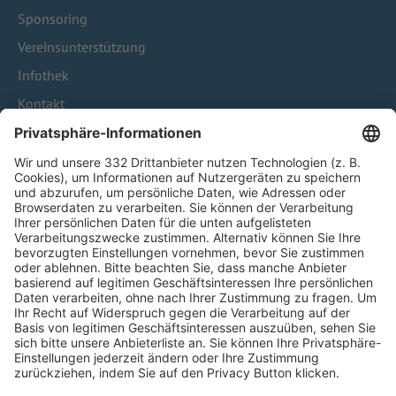
Sponsoring
Vereinsunterstützung
Infothek
Kontakt
HÄUFIG BESUCHTE SEITEN
Pässe und Vereinswechsel
Trainerausbildung
Schulungsangebot Vereinsmitarbeiter
BFV-Geschäftsstellen
Trainerbörse
Login SpielPlus
FOLGE DEM BFV