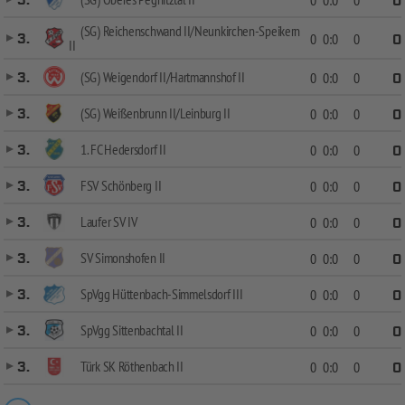
3.
0
(SG) Reichenschwand II/Neunkirchen-Speikern
3.
0
0:0
0
0
II
(SG) Weigendorf II/Hartmannshof II
3.
0
0:0
0
0
(SG) Weißenbrunn II/Leinburg II
3.
0
0:0
0
0
1. FC Hedersdorf II
3.
0
0:0
0
0
FSV Schönberg II
3.
0
0:0
0
0
Laufer SV IV
3.
0
0:0
0
0
SV Simonshofen II
3.
0
0:0
0
0
SpVgg Hüttenbach-Simmelsdorf III
3.
0
0:0
0
0
SpVgg Sittenbachtal II
3.
0
0:0
0
0
Türk SK Röthenbach II
3.
0
0:0
0
0