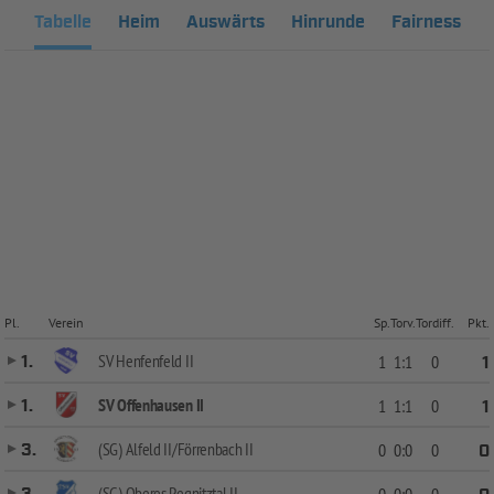
Tabelle
Heim
Auswärts
Hinrunde
Fairness
Pl.
Verein
Sp.
Torv.
Tordiff.
Pkt.
SV Henfenfeld II
1.
1
1:1
0
1
SV Offenhausen II
1.
1
1:1
0
1
(SG) Alfeld II/Förrenbach II
3.
0
0:0
0
0
(SG) Oberes Pegnitztal II
0
0:0
0