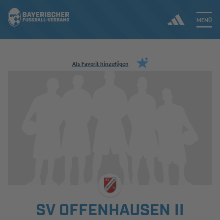
MENÜ
Jetzt einloggen
Als Favorit hinzufügen
ERGEBNISSE & WETTBEWERBE
NEUIGKEITEN
SPIELBETRIEB & VERBANDSLEBEN
AUSBILDUNG & FÖRDERUNG
DER VERBAND
SV OFFENHAUSEN II