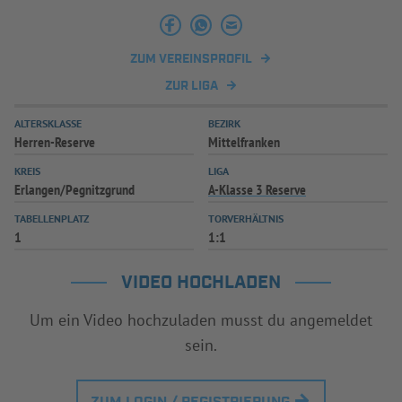
INFOTHEK
SPIELPLUS
ZUM VEREINSPROFIL
ZUR LIGA
ALTERSKLASSE
BEZIRK
Herren-Reserve
Mittelfranken
KREIS
LIGA
Erlangen/Pegnitzgrund
A-Klasse 3 Reserve
TABELLENPLATZ
TORVERHÄLTNIS
1
1:1
VIDEO HOCHLADEN
Um ein Video hochzuladen musst du angemeldet
sein.