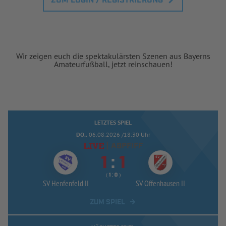
ZUM LOGIN / REGISTRIERUNG
Wir zeigen euch die spektakulärsten Szenen aus Bayerns
Amateurfußball, jetzt reinschauen!
LETZTES SPIEL
DO..
06.08.2026 /18:30 Uhr
|
ABPFIFF


:
( 
 )
:
SV Henfenfeld II
SV Offenhausen II
ZUM SPIEL