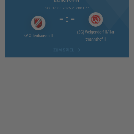
NÄCHSTES SPIEL
SO..
16.08.2026 /13:00 Uhr
-
:
-
(SG) Weigendorf II/
Har
SV Offenhausen II
tmannshof II
ZUM SPIEL