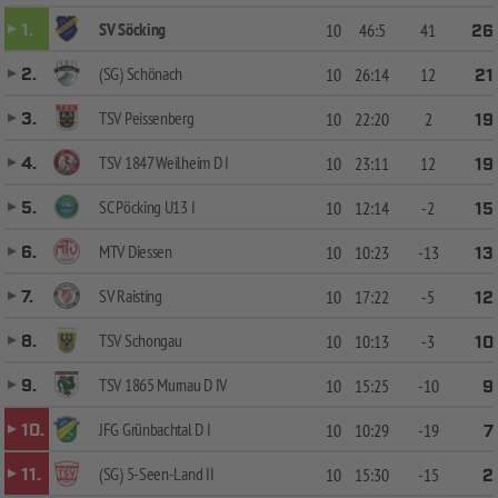
SV Söcking
1.
10
46:5
41
26
(SG) Schönach
2.
10
26:14
12
21
TSV Peissenberg
3.
10
22:20
2
19
TSV 1847 Weilheim D I
4.
10
23:11
12
19
SC Pöcking U13 I
5.
10
12:14
-2
15
MTV Diessen
6.
10
10:23
-13
13
SV Raisting
7.
10
17:22
-5
12
TSV Schongau
8.
10
10:13
-3
10
TSV 1865 Murnau D IV
9.
10
15:25
-10
9
JFG Grünbachtal D I
10.
10
10:29
-19
7
(SG) 5-Seen-Land II
11.
10
15:30
-15
2