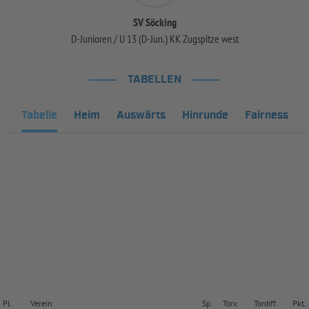
SV Söcking
D-Junioren / U 13 (D-Jun.) KK Zugspitze west
TABELLEN
Tabelle
Heim
Auswärts
Hinrunde
Fairness
Pl.
Verein
Sp.
Torv.
Tordiff.
Pkt.