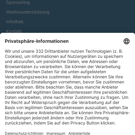
Sponsoring
Vereinsunterstützung
Infothek
Kontakt
HÄUFIG BESUCHTE SEITEN
Pässe und Vereinswechsel
Trainerausbildung
Schulungsangebot Vereinsmitarbeiter
BFV-Geschäftsstellen
Trainerbörse
Login SpielPlus
FOLGE DEM BFV