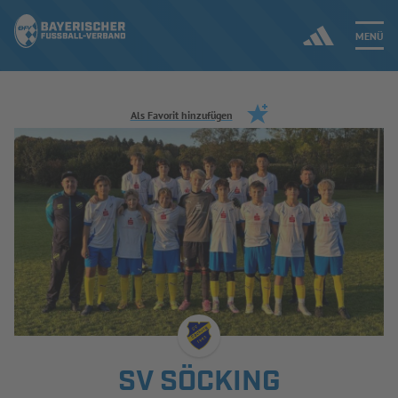
MENÜ
Jetzt einloggen
Als Favorit hinzufügen
ERGEBNISSE & WETTBEWERBE
NEUIGKEITEN
SPIELBETRIEB & VERBANDSLEBEN
AUSBILDUNG & FÖRDERUNG
DER VERBAND
SV SÖCKING