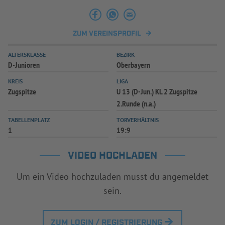
INFOTHEK
SPIELPLUS
ZUM VEREINSPROFIL
ALTERSKLASSE
BEZIRK
D-Junioren
Oberbayern
KREIS
LIGA
Zugspitze
U 13 (D-Jun.) KL 2 Zugspitze
2.Runde (n.a.)
TABELLENPLATZ
TORVERHÄLTNIS
1
19:9
VIDEO HOCHLADEN
Um ein Video hochzuladen musst du angemeldet
sein.
ZUM LOGIN / REGISTRIERUNG