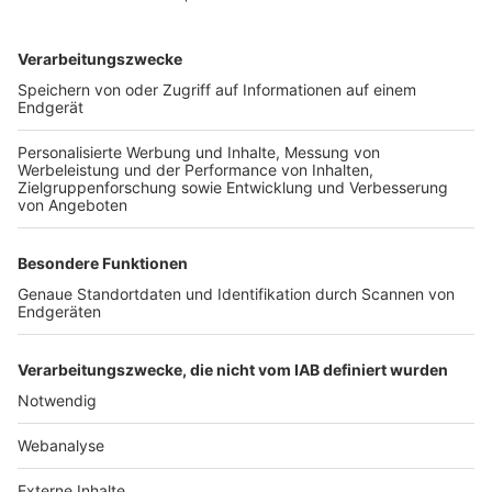
TOP-VEREINE
TOP-PARTNER
SFV
DFB
UEFA
FIFA
Nutzungsbedingungen
Datenschutz
Impressum