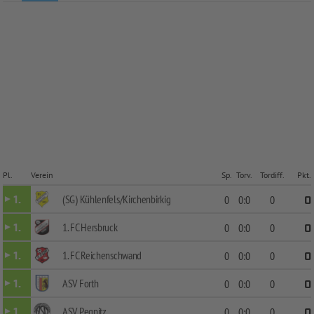
Pl.
Verein
Sp.
Torv.
Tordiff.
Pkt.
(SG) Kühlenfels/Kirchenbirkig
1.
0
0:0
0
0
1. FC Hersbruck
1.
0
0:0
0
0
1. FC Reichenschwand
1.
0
0:0
0
0
ASV Forth
1.
0
0:0
0
0
ASV Pegnitz
1.
0
0:0
0
0