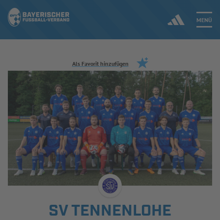
MENÜ
Jetzt einloggen
Als Favorit hinzufügen
ERGEBNISSE & WETTBEWERBE
NEUIGKEITEN
SPIELBETRIEB & VERBANDSLEBEN
AUSBILDUNG & FÖRDERUNG
DER VERBAND
SV TENNENLOHE