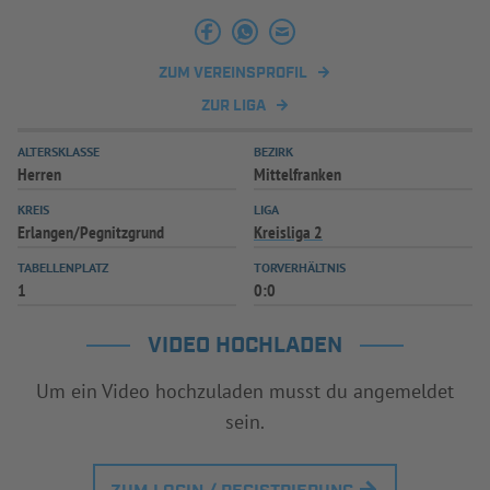
INFOTHEK
SPIELPLUS
ZUM VEREINSPROFIL
ZUR LIGA
ALTERSKLASSE
BEZIRK
Herren
Mittelfranken
KREIS
LIGA
Erlangen/Pegnitzgrund
Kreisliga 2
TABELLENPLATZ
TORVERHÄLTNIS
1
0:0
VIDEO HOCHLADEN
Um ein Video hochzuladen musst du angemeldet
sein.