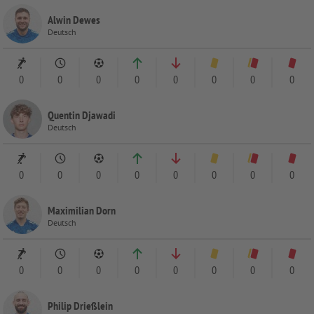
Alwin Dewes
Deutsch
0
0
0
0
0
0
0
0
Quentin Djawadi
Deutsch
0
0
0
0
0
0
0
0
Maximilian Dorn
Deutsch
0
0
0
0
0
0
0
0
Philip Drießlein