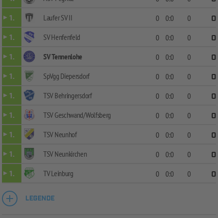
Laufer SV II
1.
0
0:0
0
0
SV Henfenfeld
1.
0
0:0
0
0
SV Tennenlohe
1.
0
0:0
0
0
SpVgg Diepersdorf
1.
0
0:0
0
0
TSV Behringersdorf
1.
0
0:0
0
0
TSV Geschwand/Wolfsberg
1.
0
0:0
0
0
TSV Neunhof
1.
0
0:0
0
0
TSV Neunkirchen
1.
0
0:0
0
0
TV Leinburg
1.
0
0:0
0
0
LEGENDE