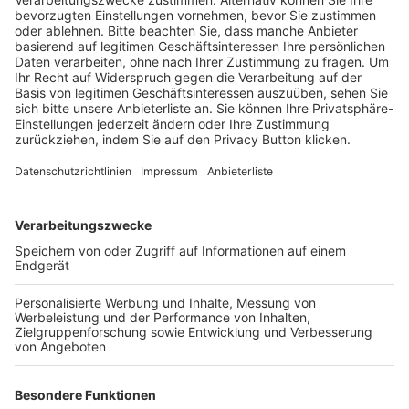
Schulungsangebot Vereinsmitarbeiter
BFV-Geschäftsstellen
Trainerbörse
Login SpielPlus
FOLGE DEM BFV
TOP-VEREINE
TOP-PARTNER