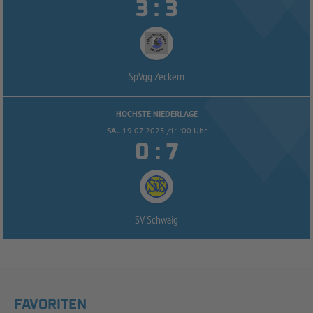


:
SpVgg Zeckern
HÖCHSTE NIEDERLAGE
SA..
19.07.2025 /11:00 Uhr


:
SV Schwaig
FAVORITEN