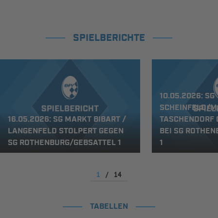
SPIELBERICHTE
10.05.2026: SG
SCHEINFELD/M
16.05.2026: SG MARKT BIBART /
TASCHENDORF 
LANGENFELD STOLPERT GEGEN
BEI SG ROTHE
SG ROTHENBURG/GEBSATTEL 1
1
1
/
14
TABELLEN