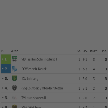
Pl.
Verein
Sp.
Torv.
Tordiff.
Pkt.
VfB Franken Schillingsfürst II
1.
1
9:1
8
3
FC Wiedersb.-Neunk.
2.
1
6:2
4
3
TSV Lehrberg
3.
1
3:0
3
3
(SG) Colmberg / Oberdachstetten
4.
1
3:1
2
3
TV Leutershausen II
5.
1
2:0
2
3
SV 67 Weinberg
6.
1
4:3
1
3