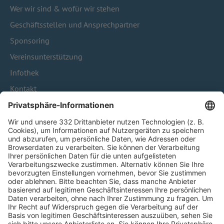
Wer wir sind & wofür wir stehen
Geschäftsstellen und Ansprechpartner
Sponsoring
Vereinsunterstützung
Infothek
Kontakt
HÄUFIG BESUCHTE SEITEN
Pässe und Vereinswechsel
Trainerausbildung
Schulungsangebot Vereinsmitarbeiter
BFV-Geschäftsstellen
Trainerbörse
Login SpielPlus