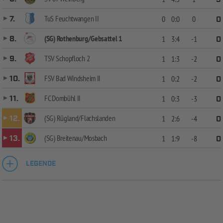
TuS Feuchtwangen II
7.
0
0:0
0
0
(SG) Rothenburg/Gebsattel 1
8.
1
3:4
-1
0
TSV Schopfloch 2
9.
1
1:3
-2
0
FSV Bad Windsheim II
10.
1
0:2
-2
0
FC Dombühl II
11.
1
0:3
-3
0
(SG) Rügland/Flachslanden
12.
1
2:6
-4
0
(SG) Breitenau/Mosbach
13.
1
1:9
-8
0
LEGENDE