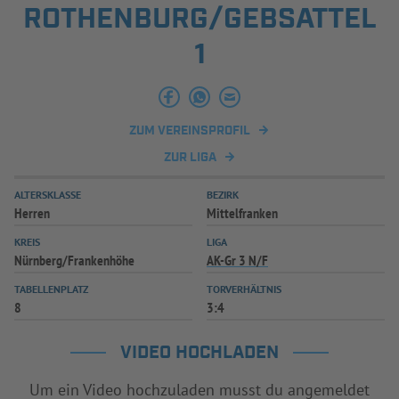
ROTHENBURG/GEBSATTEL
INFOTHEK
SPIELPLUS
1
ZUM VEREINSPROFIL
ZUR LIGA
ALTERSKLASSE
BEZIRK
Herren
Mittelfranken
KREIS
LIGA
Nürnberg/Frankenhöhe
AK-Gr 3 N/F
TABELLENPLATZ
TORVERHÄLTNIS
8
3:4
VIDEO HOCHLADEN
Um ein Video hochzuladen musst du angemeldet