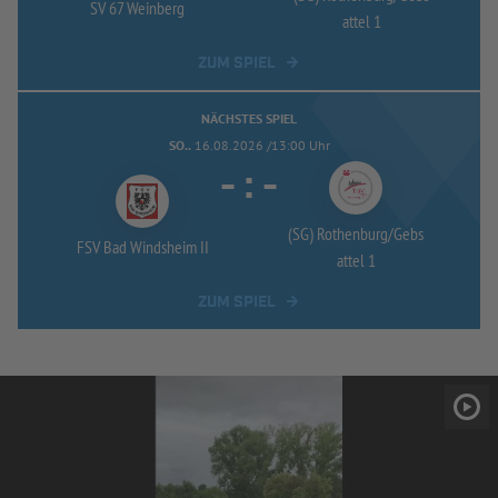
SV 67 Weinberg
attel 1
ZUM SPIEL
NÄCHSTES SPIEL
SO..
16.08.2026 /13:00 Uhr
-
:
-
(SG) Rothenburg/
Gebs
FSV Bad Windsheim II
attel 1
ZUM SPIEL