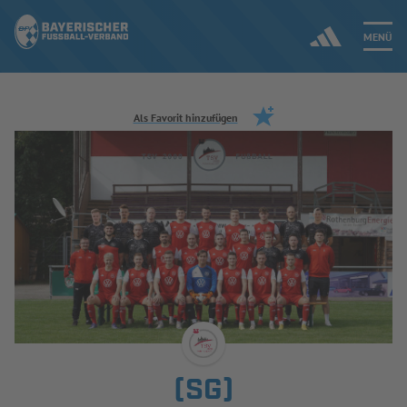
MENÜ
Jetzt einloggen
Als Favorit hinzufügen
ERGEBNISSE & WETTBEWERBE
NEUIGKEITEN
SPIELBETRIEB & VERBANDSLEBEN
AUSBILDUNG & FÖRDERUNG
DER VERBAND
(SG)