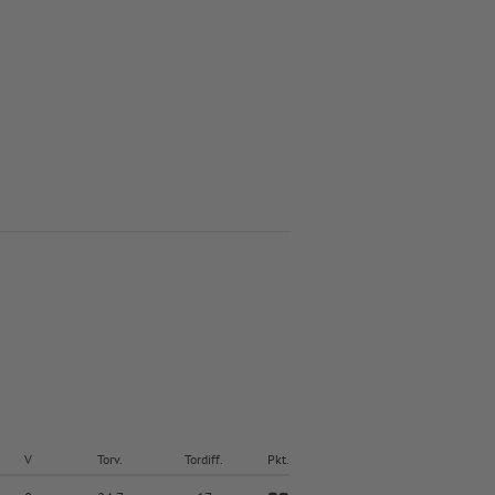
V
Torv.
Tordiff.
Pkt.