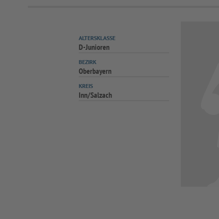
ALTERSKLASSE
D-Junioren
BEZIRK
Oberbayern
KREIS
Inn/Salzach