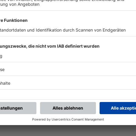
chste Spiele
Letzte Spiele
Kompletter Spielplan
piele.