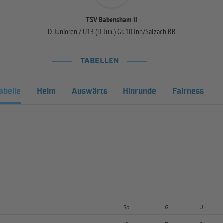
TSV Babensham II
D-Junioren / U13 (D-Jun.) Gr. 10 Inn/Salzach RR
TABELLEN
abelle
Heim
Auswärts
Hinrunde
Fairness
Sp.
G
U