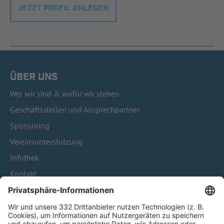
JETZT PROFIL ANLEGEN
ÜBER UNS
Wer wir sind & wofür wir stehen
Geschäftsstellen und Ansprechpartner
Sponsoring
Vereinsunterstützung
Infothek
Kontakt
HÄUFIG BESUCHTE SEITEN
Pässe und Vereinswechsel