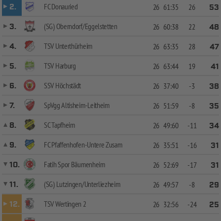
FC Donauried
2.
26
61:35
26
53
(SG) Oberndorf/Eggelstetten
3.
26
60:38
22
48
TSV Unterthürheim
4.
26
63:35
28
47
TSV Harburg
5.
26
63:44
19
41
SSV Höchstädt
6.
26
37:40
-3
38
SpVgg Altisheim-Leitheim
7.
26
51:59
-8
35
SC Tapfheim
8.
26
49:60
-11
34
FC Pfaffenhofen-Untere Zusam
9.
26
35:51
-16
31
Fatih Spor Bäumenheim
10.
26
52:69
-17
31
(SG) Lutzingen/Unterliezheim
11.
26
49:57
-8
29
TSV Wertingen 2
12.
26
32:56
-24
25