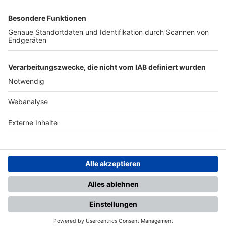
TOP-PARTNER
SFV
DFB
UEFA
FIFA
Nutzungsbedingungen
Datenschutz
Impressum