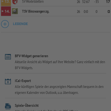
SV Wortelstetten
13.
26
32:67
-35
17
TSV Binswangen zg.
14.
26
0:0
0
0
LEGENDE
BFV-Widget generieren
Aktuelle Ansicht als Widget auf Ihre Website? Ganz einfach mit den
BFV-Widgets.
iCal-Export
Alle künftigen Spiele der angezeigten Mannschaft bequem in den
eigenen Kalender von Outlook, u.a. übertragen.
Spiele-Übersicht