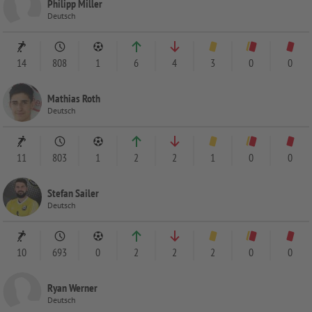
Philipp Miller
Deutsch
14
808
1
6
4
3
0
0
Mathias Roth
Deutsch
11
803
1
2
2
1
0
0
Stefan Sailer
Deutsch
10
693
0
2
2
2
0
0
Ryan Werner
Deutsch