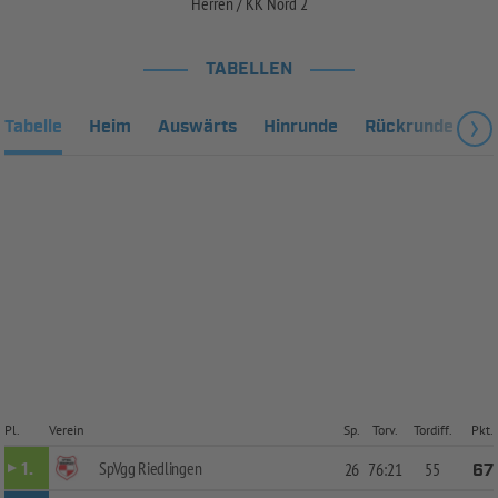
Herren / KK Nord 2
TABELLEN
Tabelle
Heim
Auswärts
Hinrunde
Rückrunde
Fa
Pl.
Verein
Sp.
Torv.
Tordiff.
Pkt.
SpVgg Riedlingen
1.
26
76:21
55
67