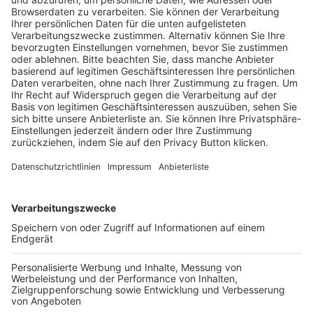
Trainerausbildung
Schulungsangebot Vereinsmitarbeiter
BFV-Geschäftsstellen
Trainerbörse
Login SpielPlus
FOLGE DEM BFV
TOP-VEREINE