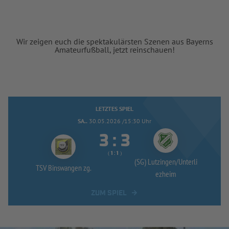
Wir zeigen euch die spektakulärsten Szenen aus Bayerns
Amateurfußball, jetzt reinschauen!
LETZTES SPIEL
SA..
30.05.2026 /15:30 Uhr


:
( 
 )
:
(SG) Lutzingen/
Unterli
TSV Binswangen zg.
ezheim
ZUM SPIEL