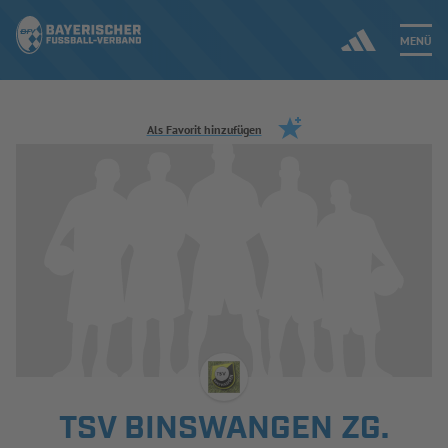
MENÜ
Jetzt einloggen
Als Favorit hinzufügen
ERGEBNISSE & WETTBEWERBE
NEUIGKEITEN
SPIELBETRIEB & VERBANDSLEBEN
AUSBILDUNG & FÖRDERUNG
DER VERBAND
TSV BINSWANGEN ZG.