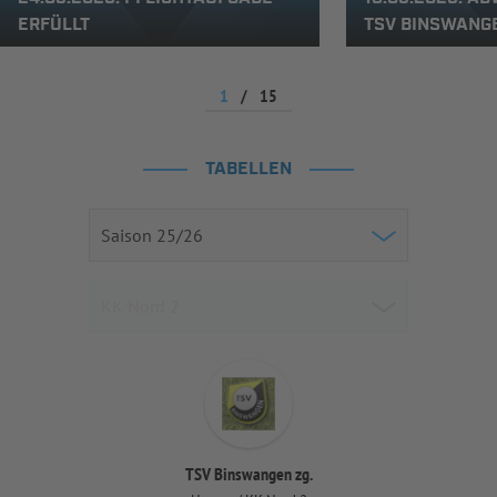
ERFÜLLT
TSV BINSWANG
1
/
15
TABELLEN
TSV Binswangen zg.