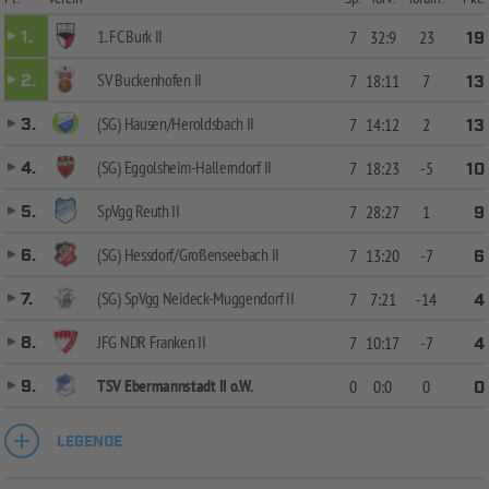
1. FC Burk II
1.
7
32:9
23
19
SV Buckenhofen II
2.
7
18:11
7
13
(SG) Hausen/Heroldsbach II
3.
7
14:12
2
13
(SG) Eggolsheim-Hallerndorf II
4.
7
18:23
-5
10
SpVgg Reuth II
5.
7
28:27
1
9
(SG) Hessdorf/Großenseebach II
6.
7
13:20
-7
6
(SG) SpVgg Neideck-Muggendorf II
7.
7
7:21
-14
4
JFG NDR Franken II
8.
7
10:17
-7
4
TSV Ebermannstadt II o.W.
9.
0
0:0
0
0
LEGENDE