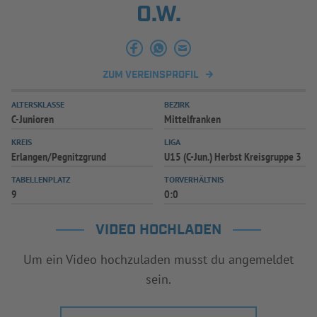
O.W.
ZUM VEREINSPROFIL
ALTERSKLASSE
BEZIRK
C-Junioren
Mittelfranken
KREIS
LIGA
Erlangen/Pegnitzgrund
U15 (C-Jun.) Herbst Kreisgruppe 3
TABELLENPLATZ
TORVERHÄLTNIS
9
0:0
VIDEO HOCHLADEN
Um ein Video hochzuladen musst du angemeldet
sein.