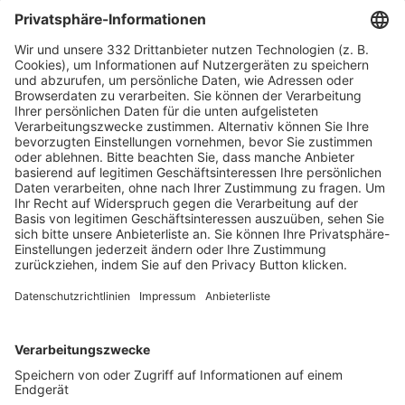
HÄUFIG BESUCHTE SEITEN
Pässe und Vereinswechsel
Trainerausbildung
Schulungsangebot Vereinsmitarbeiter
BFV-Geschäftsstellen
Trainerbörse
Login SpielPlus
FOLGE DEM BFV
TOP-VEREINE