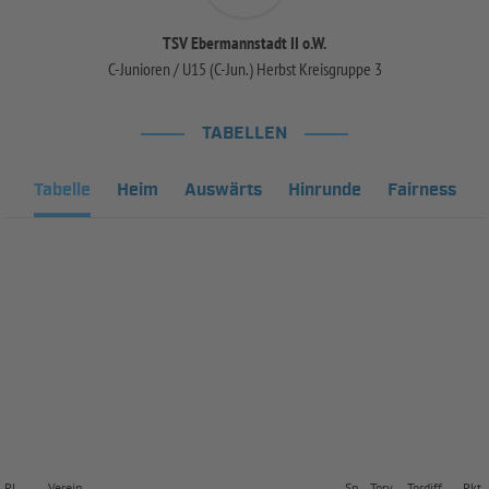
TSV Ebermannstadt II o.W.
C-Junioren / U15 (C-Jun.) Herbst Kreisgruppe 3
TABELLEN
Tabelle
Heim
Auswärts
Hinrunde
Fairness
Pl.
Verein
Sp.
Torv.
Tordiff.
Pkt.