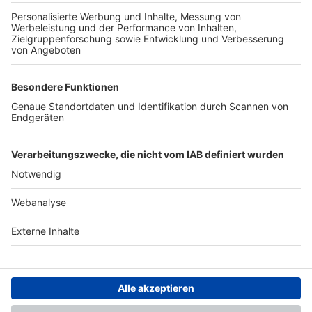
TOP-PARTNER
SFV
DFB
UEFA
FIFA
Nutzungsbedingungen
Datenschutz
Impressum