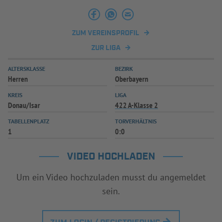
INFOTHEK
SPIELPLUS
ZUM VEREINSPROFIL
ZUR LIGA
ALTERSKLASSE
BEZIRK
Herren
Oberbayern
KREIS
LIGA
Donau/Isar
422 A-Klasse 2
TABELLENPLATZ
TORVERHÄLTNIS
1
0:0
VIDEO HOCHLADEN
Um ein Video hochzuladen musst du angemeldet
sein.