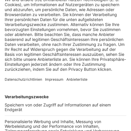
Pässe und Vereinswechsel
Trainerausbildung
Schulungsangebot Vereinsmitarbeiter
BFV-Geschäftsstellen
Trainerbörse
Login SpielPlus
FOLGE DEM BFV
TOP-VEREINE