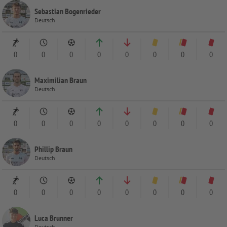
Sebastian Bogenrieder
Deutsch
0
0
0
0
0
0
0
0
Maximilian Braun
Deutsch
0
0
0
0
0
0
0
0
Phillip Braun
Deutsch
0
0
0
0
0
0
0
0
Luca Brunner
Deutsch