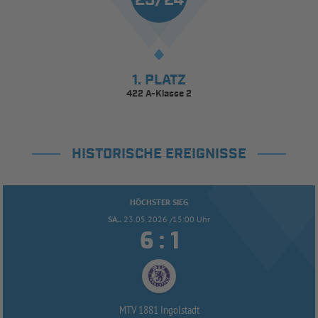
1. PLATZ
422 A-Klasse 2
HISTORISCHE EREIGNISSE
HÖCHSTER SIEG
SA..
23.05.2026 /15:00 Uhr


:
MTV 1881 Ingolstadt