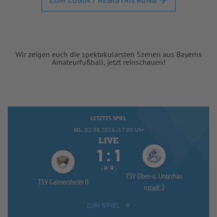
ZUM LOGIN / REGISTRIERUNG
Wir zeigen euch die spektakulärsten Szenen aus Bayerns
Amateurfußball, jetzt reinschauen!
LETZTES SPIEL
SO..
02.08.2026 /17:00 Uhr


:
( 
 )
:
TSV Ober-
u. Unterhau
TSV Gaimersheim II
nstadt 2
ZUM SPIEL