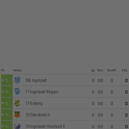
Pl.
Verein
Sp.
Torv.
Tordiff.
Pkt.
DJK Ingolstadt
1.
0
0:0
0
0
FT Ingolstadt-Ringsee
1.
0
0:0
0
0
ST Kraiberg
1.
0
0:0
0
0
SV Eitensheim II
1.
0
0:0
0
0
SV Ingolstadt-Hundszell II
1.
0
0:0
0
0