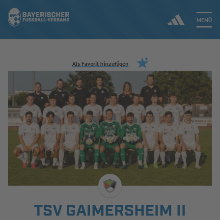
MENÜ
Jetzt einloggen
Als Favorit hinzufügen
ERGEBNISSE & WETTBEWERBE
NEUIGKEITEN
SPIELBETRIEB & VERBANDSLEBEN
AUSBILDUNG & FÖRDERUNG
DER VERBAND
TSV GAIMERSHEIM II