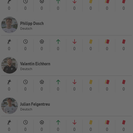
0
0
0
0
0
0
0
0
Philipp Dosch
Deutsch
0
0
0
0
0
0
0
0
Valentin Eichhorn
Deutsch
0
0
0
0
0
0
0
0
Julian Felgentreu
Deutsch
0
0
0
0
0
0
0
0