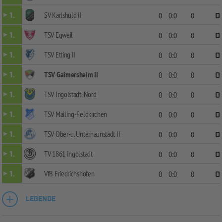
SV Karlshuld II
1.
0
0:0
0
0
TSV Egweil
1.
0
0:0
0
0
TSV Etting II
1.
0
0:0
0
0
TSV Gaimersheim II
1.
0
0:0
0
0
TSV Ingolstadt-Nord
1.
0
0:0
0
0
TSV Mailing-Feldkirchen
1.
0
0:0
0
0
TSV Ober-u. Unterhaunstadt II
1.
0
0:0
0
0
TV 1861 Ingolstadt
1.
0
0:0
0
0
VfB Friedrichshofen
1.
0
0:0
0
0
LEGENDE