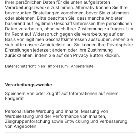
Schulungsangebot Vereinsmitarbeiter
BFV-Geschäftsstellen
Trainerbörse
Login SpielPlus
FOLGE DEM BFV
TOP-VEREINE
TOP-PARTNER