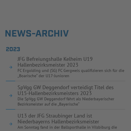
Jetzt einloggen
NEWS-ARCHIV
ERGEBNISSE & WETTBEWERBE
2023
NEUIGKEITEN
JFG Befreiungshalle Kelheim U19
SPIELBETRIEB & VERBANDSLEBEN
Hallenbezirksmeister 2023
FC Ergolding und (SG) FC Gergweis qualifizieren sich für die
„Boarische“ der U17-Junioren
AUSBILDUNG & FÖRDERUNG
SpVgg GW Deggendorf verteidigt Titel des
DER VERBAND
U15-Hallenbezirksmeisters 2023
Die SpVgg GW Deggendorf fährt als Niederbayerischer
Bezirksmeister auf die „Bayerische“
INFOTHEK
SPIELPLUS
U13 der JFG Straubinger Land ist
Niederbayerns Hallenbezirksmeister
Am Sonntag fand in der Ballsporthalle in Vilsbiburg die