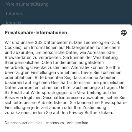
Vereinsunterstützung
Infothek
Kontakt
HÄUFIG BESUCHTE SEITEN
Pässe und Vereinswechsel
Trainerausbildung
Schulungsangebot Vereinsmitarbeiter
BFV-Geschäftsstellen
Trainerbörse
Login SpielPlus
FOLGE DEM BFV