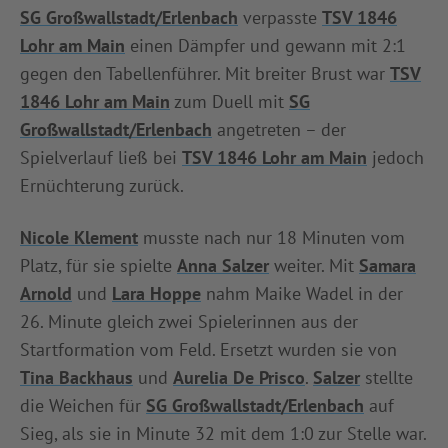
SG Großwallstadt/Erlenbach
verpasste
TSV 1846
INFOTHEK
SPIELPLUS
Lohr am Main
einen Dämpfer und gewann mit 2:1
gegen den Tabellenführer. Mit breiter Brust war
TSV
1846 Lohr am Main
zum Duell mit
SG
Großwallstadt/Erlenbach
angetreten – der
Spielverlauf ließ bei
TSV 1846 Lohr am Main
jedoch
Ernüchterung zurück.
Nicole Klement
musste nach nur 18 Minuten vom
Platz, für sie spielte
Anna Salzer
weiter. Mit
Samara
Arnold
und
Lara Hoppe
nahm Maike Wadel in der
26. Minute gleich zwei Spielerinnen aus der
Startformation vom Feld. Ersetzt wurden sie von
Tina Backhaus
und
Aurelia De Prisco
.
Salzer
stellte
die Weichen für
SG Großwallstadt/Erlenbach
auf
Sieg, als sie in Minute 32 mit dem 1:0 zur Stelle war.