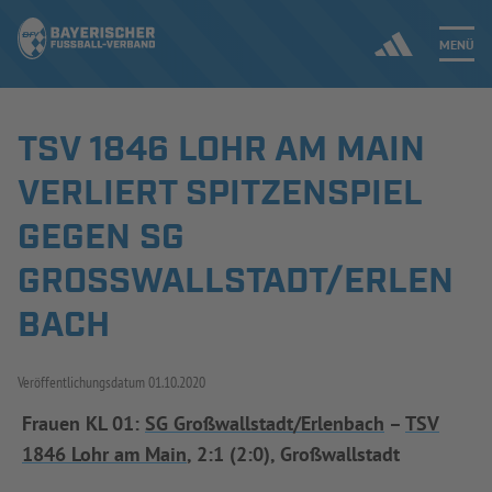
MENÜ
TSV 1846 LOHR AM MAIN
Jetzt einloggen
VERLIERT SPITZENSPIEL
ERGEBNISSE & WETTBEWERBE
GEGEN SG
GROSSWALLSTADT/ERLENB
NEUIGKEITEN
ACH
SPIELBETRIEB & VERBANDSLEBEN
AUSBILDUNG & FÖRDERUNG
Veröffentlichungsdatum
01.10.2020
Frauen KL 01:
SG Großwallstadt/Erlenbach
–
TSV
DER VERBAND
1846 Lohr am Main
, 2:1 (2:0), Großwallstadt