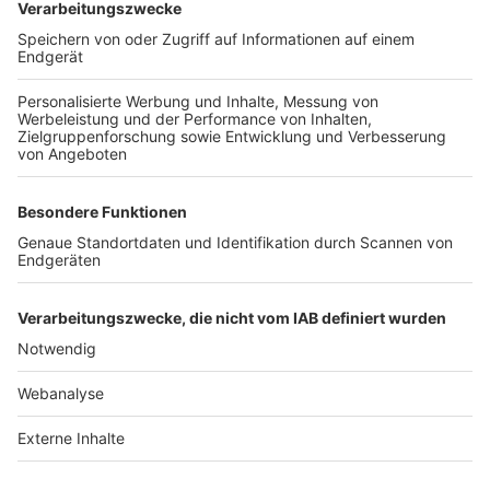
TOP-VEREINE
TOP-PARTNER
SFV
DFB
UEFA
FIFA
Nutzungsbedingungen
Datenschutz
Impressum