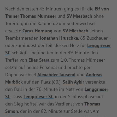
INFOTHEK
SPIELPLUS
Nach den ersten 45 Minuten ging es für die
Elf von
Trainer Thomas Mürnseer
und
SV Miesbach
ohne
Torerfolg in die Kabinen. Zum Seitenwechsel
ersetzte
Cyrus Hornung
von
SV Miesbach
seinen
Teamkameraden
Jonathan Hruschka
. 65 Zuschauer –
oder zumindest der Teil, dessen Herz für
Lenggrieser
SC
schlägt – bejubelten in der 49. Minute den
Treffer von
Elias Stara
zum 1:0. Thomas Mürnseer
setzte auf neues Personal und brachte per
Doppelwechsel
Alexander Tausend
und
Andreas
Murböck
auf den Platz (60.).
Salih Aykir
versenkte
den Ball in der 70. Minute im Netz von
Lenggrieser
SC
. Dass
Lenggrieser SC
in der Schlussphase auf
den Sieg hoffte, war das Verdienst von
Thomas
Simon
, der in der 82. Minute zur Stelle war. Am