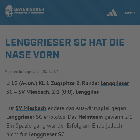
MENÜ
LENGGRIESER SC HAT DIE
Jetzt einloggen
NASE VORN
ERGEBNISSE & WETTBEWERBE
Veröffentlichungsdatum
20.05.2023
NEUIGKEITEN
U 19 (A-Jun.) KL 1 Zugspitze 2. Runde:
Lenggrieser
SC
–
SV Miesbach
, 2:1 (0:0), Lenggries
SPIELBETRIEB & VERBANDSLEBEN
AUSBILDUNG & FÖRDERUNG
Für
SV Miesbach
endete das Auswärtsspiel gegen
Lenggrieser SC
erfolglos. Das
Heimteam
gewann 2:1.
DER VERBAND
Ein Spaziergang war der Erfolg am Ende jedoch
nicht für
Lenggrieser SC
.