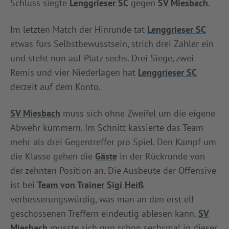
Schluss siegte
Lenggrieser SC
gegen
SV Miesbach
.
Im letzten Match der Hinrunde tat
Lenggrieser SC
etwas fürs Selbstbewusstsein, strich drei Zähler ein
und steht nun auf Platz sechs. Drei Siege, zwei
Remis und vier Niederlagen hat
Lenggrieser SC
derzeit auf dem Konto.
SV Miesbach
muss sich ohne Zweifel um die eigene
Abwehr kümmern. Im Schnitt kassierte das Team
mehr als drei Gegentreffer pro Spiel. Den Kampf um
die Klasse gehen die
Gäste
in der Rückrunde von
der zehnten Position an. Die Ausbeute der Offensive
ist bei
Team von Trainer Sigi Heiß
verbesserungswürdig, was man an den erst elf
geschossenen Treffern eindeutig ablesen kann.
SV
Miesbach
musste sich nun schon sechsmal in dieser