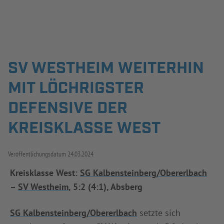
Jetzt einloggen
ERGEBNISSE & WETTBEWERBE
SV WESTHEIM WEITERHIN
MIT LÖCHRIGSTER
NEUIGKEITEN
DEFENSIVE DER
SPIELBETRIEB & VERBANDSLEBEN
KREISKLASSE WEST
AUSBILDUNG & FÖRDERUNG
DER VERBAND
Veröffentlichungsdatum
24.03.2024
Kreisklasse West:
SG Kalbensteinberg/Obererlbach
–
SV Westheim
, 5:2 (4:1), Absberg
INFOTHEK
SPIELPLUS
SG Kalbensteinberg/Obererlbach
setzte sich