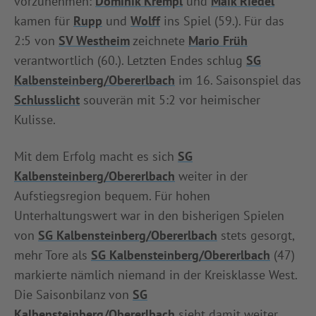
vorzunehmen:
Dominik Krempl
und
Maik Riedel
kamen für
Rupp
und
Wolff
ins Spiel (59.). Für das
2:5 von
SV Westheim
zeichnete
Mario Früh
verantwortlich (60.). Letzten Endes schlug
SG
Kalbensteinberg/Obererlbach
im 16. Saisonspiel das
Schlusslicht
souverän mit 5:2 vor heimischer
Kulisse.
Mit dem Erfolg macht es sich
SG
Kalbensteinberg/Obererlbach
weiter in der
Aufstiegsregion bequem. Für hohen
Unterhaltungswert war in den bisherigen Spielen
von
SG Kalbensteinberg/Obererlbach
stets gesorgt,
mehr Tore als
SG Kalbensteinberg/Obererlbach
(47)
markierte nämlich niemand in der Kreisklasse West.
Die Saisonbilanz von
SG
Kalbensteinberg/Obererlbach
sieht damit weiter