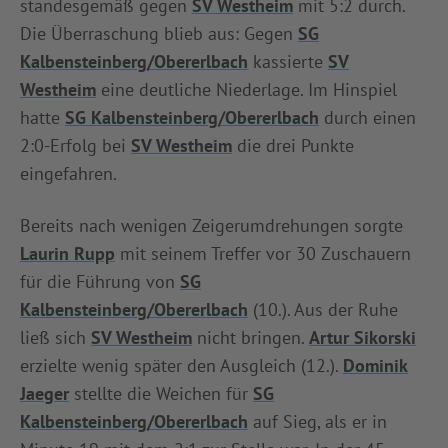
standesgemäß gegen
SV Westheim
mit 5:2 durch.
Die Überraschung blieb aus: Gegen
SG
Kalbensteinberg/Obererlbach
kassierte
SV
Westheim
eine deutliche Niederlage. Im Hinspiel
hatte
SG Kalbensteinberg/Obererlbach
durch einen
2:0-Erfolg bei
SV Westheim
die drei Punkte
eingefahren.
Bereits nach wenigen Zeigerumdrehungen sorgte
Laurin Rupp
mit seinem Treffer vor 30 Zuschauern
für die Führung von
SG
Kalbensteinberg/Obererlbach
(10.). Aus der Ruhe
ließ sich
SV Westheim
nicht bringen.
Artur Sikorski
erzielte wenig später den Ausgleich (12.).
Dominik
Jaeger
stellte die Weichen für
SG
Kalbensteinberg/Obererlbach
auf Sieg, als er in