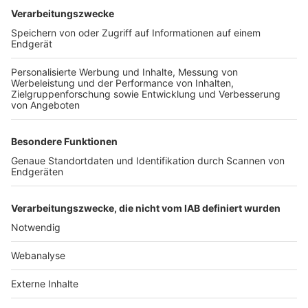
TOP-VEREINE
TOP-PARTNER
SFV
DFB
UEFA
FIFA
Nutzungsbedingungen
Datenschutz
Impressum