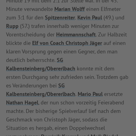
Minute 19 mit dem 2:1 zur Stelle war. In der 45.
Minute verwandelte
Marian Wolff
einen Elfmeter
zum 3:1 für den
Spitzenreiter
.
Kevin Paul
(49.) und
Rupp
(57.) trafen innerhalb weniger Minuten zur
Vorentscheidung der
Heimmannschaft
. Zur Halbzeit
blickte die
Elf von Coach Christoph Jäger
auf einen
klaren Vorsprung gegen einen Gegner, den man
deutlich beherrschte.
SG
Kalbensteinberg/Obererlbach
konnte mit dem
ersten Durchgang sehr zufrieden sein. Trotzdem gab
es Veränderungen bei
SG
Kalbensteinberg/Obererlbach
.
Mario Paul
ersetzte
Nathan Hagel
, der nun schon vorzeitig Feierabend
machte. Der bisherige Spielverlauf lief nach dem
Geschmack von Christoph Jäger, sodass die
Situation es hergab, einen Doppelwechsel