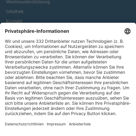
Vereinsunterstützung
Infothek
Kontakt
HÄUFIG BESUCHTE SEITEN
Pässe und Vereinswechsel
Trainerausbildung
Schulungsangebot Vereinsmitarbeiter
BFV-Geschäftsstellen
Trainerbörse
Login SpielPlus
FOLGE DEM BFV