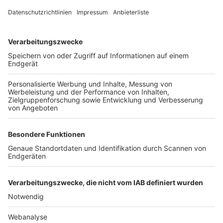
TOP-VEREINE
TOP-PARTNER
SFV
DFB
UEFA
FIFA