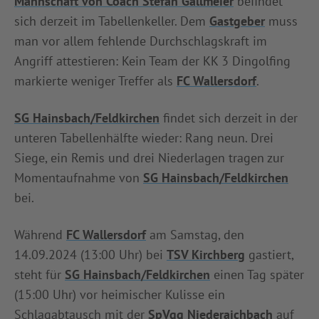
Mannschaft von Coach Stefan Gallmeier
befindet
sich derzeit im Tabellenkeller. Dem
Gastgeber
muss
man vor allem fehlende Durchschlagskraft im
Angriff attestieren: Kein Team der KK 3 Dingolfing
markierte weniger Treffer als
FC Wallersdorf
.
SG Hainsbach/Feldkirchen
findet sich derzeit in der
unteren Tabellenhälfte wieder: Rang neun. Drei
Siege, ein Remis und drei Niederlagen tragen zur
Momentaufnahme von
SG Hainsbach/Feldkirchen
bei.
Während
FC Wallersdorf
am Samstag, den
14.09.2024 (13:00 Uhr) bei
TSV Kirchberg
gastiert,
steht für
SG Hainsbach/Feldkirchen
einen Tag später
(15:00 Uhr) vor heimischer Kulisse ein
Schlagabtausch mit der
SpVgg Niederaichbach
auf