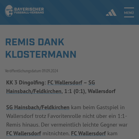
MENÜ
REMIS DANK
Jetzt einloggen
KLOSTERMANN
ERGEBNISSE & WETTBEWERBE
Veröffentlichungsdatum
09.09.2024
NEUIGKEITEN
KK 3 Dingolfing:
FC Wallersdorf
–
SG
Hainsbach/Feldkirchen
, 1:1 (0:1), Wallersdorf
SPIELBETRIEB & VERBANDSLEBEN
AUSBILDUNG & FÖRDERUNG
SG Hainsbach/Feldkirchen
kam beim Gastspiel in
Wallersdorf trotz Favoritenrolle nicht über ein 1:1-
DER VERBAND
Remis hinaus. Der vermeintlich leichte Gegner war
FC Wallersdorf
mitnichten.
FC Wallersdorf
kam