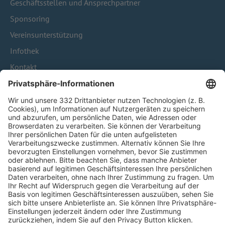
Geschäftsstellen und Ansprechpartner
Sponsoring
Vereinsunterstützung
Infothek
Kontakt
HÄUFIG BESUCHTE SEITEN
Pässe und Vereinswechsel
Trainerausbildung
Schulungsangebot Vereinsmitarbeiter
BFV-Geschäftsstellen
Trainerbörse
Login SpielPlus
FOLGE DEM BFV