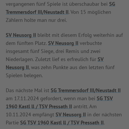
vergangenen fünf Spiele ist überschaubar bei
SG
Tremmersdorf III/Neustadt II
. Von 15 möglichen
Zählern holte man nur drei.
SV Neusorg II
bleibt mit diesem Erfolg weiterhin auf
dem fünften Platz.
SV Neusorg II
verbuchte
insgesamt fünf Siege, drei Remis und zwei
Niederlagen. Zuletzt lief es erfreulich für
SV
Neusorg II
, was zehn Punkte aus den letzten fünf
Spielen belegen.
Das nächste Mal ist
SG Tremmersdorf III/Neustadt II
am 17.11.2024 gefordert, wenn man bei
SG TSV
1960 Kastl ll / TSV Pressath II
antritt. Am
10.11.2024 empfängt
SV Neusorg II
in der nächsten
Partie
SG TSV 1960 Kastl ll / TSV Pressath II
.