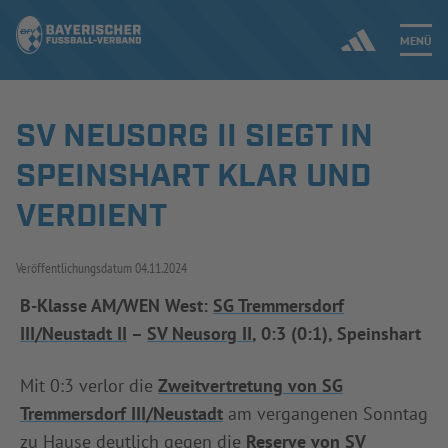
MENÜ
SV NEUSORG II SIEGT IN
Jetzt einloggen
SPEINSHART KLAR UND
ERGEBNISSE & WETTBEWERBE
VERDIENT
NEUIGKEITEN
Veröffentlichungsdatum
04.11.2024
SPIELBETRIEB & VERBANDSLEBEN
B-Klasse AM/WEN West:
SG Tremmersdorf
III/Neustadt II
–
SV Neusorg II
, 0:3 (0:1), Speinshart
AUSBILDUNG & FÖRDERUNG
Mit 0:3 verlor die
Zweitvertretung von SG
DER VERBAND
Tremmersdorf III/Neustadt
am vergangenen Sonntag
zu Hause deutlich gegen die
Reserve von SV