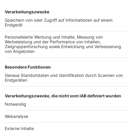
TOP-VEREINE
TOP-PARTNER
SFV
DFB
UEFA
FIFA
Nutzungsbedingungen
Datenschutz
Impressum