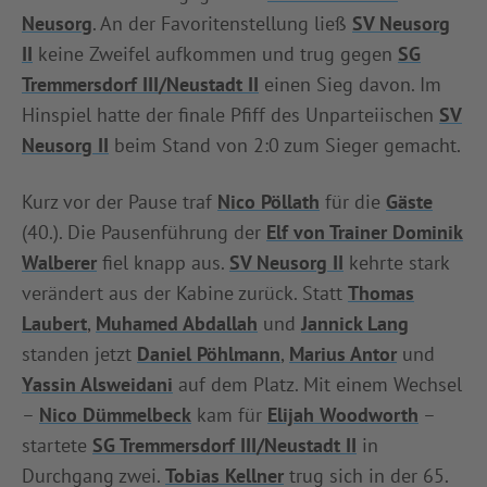
Neusorg
. An der Favoritenstellung ließ
SV Neusorg
INFOTHEK
SPIELPLUS
II
keine Zweifel aufkommen und trug gegen
SG
Tremmersdorf III/Neustadt II
einen Sieg davon. Im
Hinspiel hatte der finale Pfiff des Unparteiischen
SV
Neusorg II
beim Stand von 2:0 zum Sieger gemacht.
Kurz vor der Pause traf
Nico Pöllath
für die
Gäste
(40.). Die Pausenführung der
Elf von Trainer Dominik
Walberer
fiel knapp aus.
SV Neusorg II
kehrte stark
verändert aus der Kabine zurück. Statt
Thomas
Laubert
,
Muhamed Abdallah
und
Jannick Lang
standen jetzt
Daniel Pöhlmann
,
Marius Antor
und
Yassin Alsweidani
auf dem Platz. Mit einem Wechsel
–
Nico Dümmelbeck
kam für
Elijah Woodworth
–
startete
SG Tremmersdorf III/Neustadt II
in
Durchgang zwei.
Tobias Kellner
trug sich in der 65.