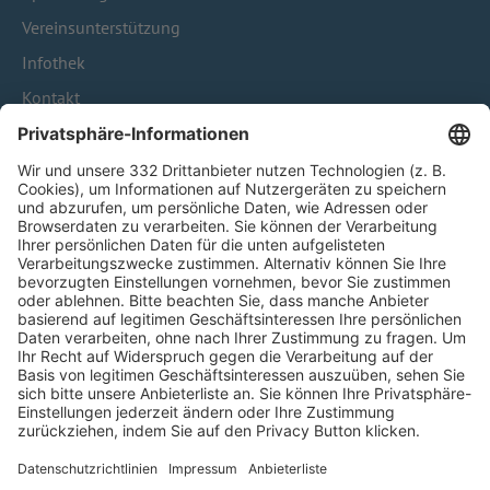
Vereinsunterstützung
Infothek
Kontakt
HÄUFIG BESUCHTE SEITEN
Pässe und Vereinswechsel
Trainerausbildung
Schulungsangebot Vereinsmitarbeiter
BFV-Geschäftsstellen
Trainerbörse
Login SpielPlus
FOLGE DEM BFV