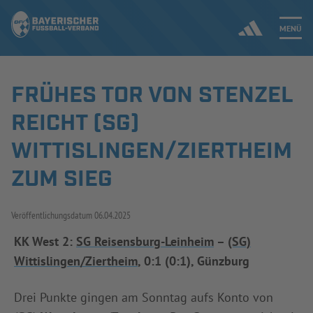
MENÜ
FRÜHES TOR VON STENZEL
Jetzt einloggen
REICHT (SG)
ERGEBNISSE & WETTBEWERBE
WITTISLINGEN/ZIERTHEIM
ZUM SIEG
NEUIGKEITEN
SPIELBETRIEB & VERBANDSLEBEN
Veröffentlichungsdatum
06.04.2025
AUSBILDUNG & FÖRDERUNG
KK West 2:
SG Reisensburg-Leinheim
–
(SG)
Wittislingen/Ziertheim
, 0:1 (0:1), Günzburg
DER VERBAND
Drei Punkte gingen am Sonntag aufs Konto von