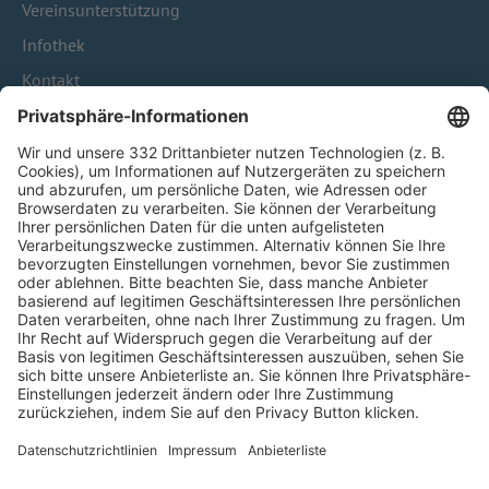
Vereinsunterstützung
Infothek
Kontakt
HÄUFIG BESUCHTE SEITEN
Pässe und Vereinswechsel
Trainerausbildung
Schulungsangebot Vereinsmitarbeiter
BFV-Geschäftsstellen
Trainerbörse
Login SpielPlus
FOLGE DEM BFV