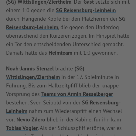
(SG) Wittislingen/Ziertheim
. Der
Gast
setzte sich mit
INFOTHEK
SPIELPLUS
einem 1:0 gegen die
SG Reisensburg-Leinheim
durch. Hängende Köpfe bei den Platzherren der
SG
Reisensburg-Leinheim
, die gegen den Underdog
überraschend den Kürzeren zogen. Im Hinspiel hatte
ein Tor den entscheidenden Unterschied gemacht.
Damals hatte das
Heimteam
mit 1:0 gewonnen.
Noah-Jannis Stenzel
brachte
(SG)
Wittislingen/Ziertheim
in der 17. Spielminute in
Führung. Bis zum Halbzeitpfiff blieb der knappe
Vorsprung des
Teams von Armin Resselberger
bestehen. Sven Seibold von der
SG Reisensburg-
Leinheim
nahm zum Wiederanpfiff einen Wechsel
vor:
Nevio Zdero
blieb in der Kabine, für ihn kam
Tobias Vogler
. Als der Schlusspfiff ertönte, war es