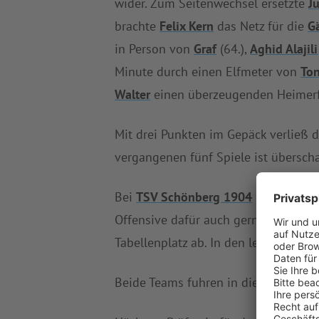
wider. Zum Seitenwechsel ersetzte
J
brachte
Felix Kern
das Netz für die
G
in Person von
Graf
(64.),
Aghid Alajili
Minute durch einen Elfmeter von
To
Walter
einen überzeugenden Heimerf
Mit drei Punkten im Gepäck verließ 
vergangenen fünf Spiele ist übersch
Bei
TSV Schönberg 1904
präsentiert
Offensive dafür auch gerne ins gegne
Tabellenplatz ab. In den letzten fü
Beide Teams fuhren in dieser Saison 