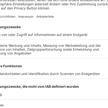
eut
ist auf gegnerischer Anlage der
SV Hohenau
(Sonntag,
lzweg
(16:00 Uhr).
AIL
Nach der Registrierung kannst du dir Favoriten setzen. So bist du ganz nah an deinen Li
Ligen, die dann direkt hier angezeigt werden.