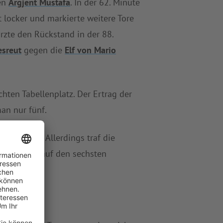
en
Argjent Mustafa
. In der 62. Minute
t locker und markierte weitere Tore
rzte den Rückstand in der 88.
esreut
gegen die
Elf von Mario
chten Tabellenplatz. Der Ertrag der
an nur fünf.
 wackelig. Allerdings traf die
Niederlage auf den sechsten
nf Zähler.