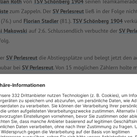
ulian Roth
von
TSV Schönberg 1904
seinen Teamkamerad
äste
zum Zappeln. Der
SV Perlesreut
ließ in der Folge nich
(76.) und
Florian Stadler
(81.).
TSV Schönberg 1904
verkü
ni Makowski
auf 2:6. Schlussendlich verbuchte der
SV Perl
olg.
der
SV Perlesreut
die Abstiegsplätze und belegt jetzt den a
aubar bei
SV Perlesreut
. Von 15 möglichen Zählern holte m
e sich die Abwehr angesichts 17 Gegentreffer immer wieder
rische Tor (14).
TSV Schönberg 1904
rutschte mit dieser 
nf Begegnungen holte
TSV Schönberg 1904
insgesamt nur fü
bisher zwei Siege ein.