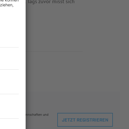
 14:30 Uhr). Tags zuvor misst sich
eblingsspielern, Mannschaften und
JETZT REGISTRIEREN