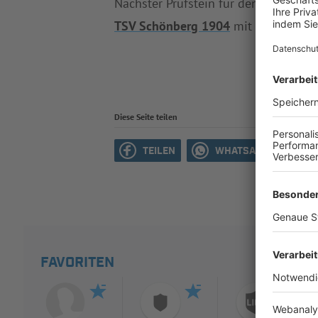
Nächster Prüfstein für den
SV Perlesr
TSV Schönberg 1904
mit dem
FC Sa
Diese Seite teilen
TEILEN
WHATSAPP
M
FAVORITEN