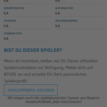
k.A.
k.A.
INFOTHEK
SPIELPLUS
GEBURTSDATUM
NATIONALITÄT
k.A.
k.A.
POSITION
RÜCKENNUMMER
k.A.
k.A.
STARKER FUSS
k.A.
BIST DU DIESER SPIELER?
Wenn du möchtest, stellen wir Dir Deine offiziellen
Spieleinsatzdaten zur Verfügung. Melde dich auf
BFV.DE an und erstelle Dir Dein persönliches
Spielerprofil.
SPIELERPROFIL ANLEGEN
Wir zeigen euch die spektakulärsten Szenen aus Bayerns
Amateurfußball, jetzt reinschauen!