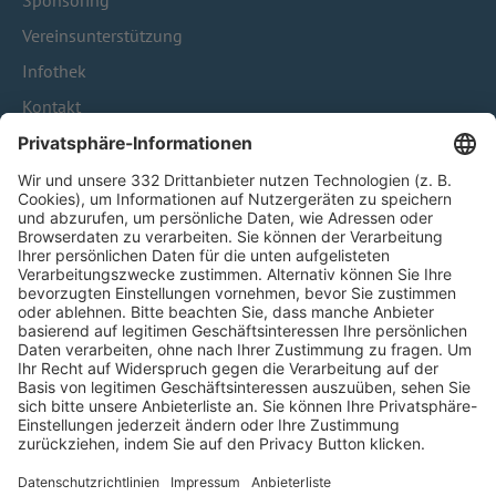
Sponsoring
Vereinsunterstützung
Infothek
Kontakt
HÄUFIG BESUCHTE SEITEN
Pässe und Vereinswechsel
Trainerausbildung
Schulungsangebot Vereinsmitarbeiter
BFV-Geschäftsstellen
Trainerbörse
Login SpielPlus
FOLGE DEM BFV