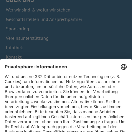
ÜBER UNS
Wer wir sind & wofür wir stehen
Geschäftsstellen und Ansprechpartner
Sponsoring
Vereinsunterstützung
Infothek
Kontakt
HÄUFIG BESUCHTE SEITEN
Pässe und Vereinswechsel
Trainerausbildung
Schulungsangebot Vereinsmitarbeiter
BFV-Geschäftsstellen
Trainerbörse
Login SpielPlus