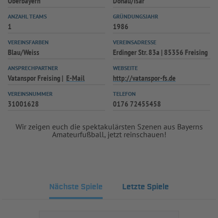
Oberbayern
Donau/Isar
INFOTHEK
SPIELPLUS
ANZAHL TEAMS
GRÜNDUNGSJAHR
1
1986
VEREINSFARBEN
VEREINSADRESSE
Blau/Weiss
Erdinger Str. 83a | 85356 Freising
ANSPRECHPARTNER
WEBSEITE
Vatanspor Freising
E-Mail
http://vatanspor-fs.de
VEREINSNUMMER
TELEFON
31001628
0176 72455458
Wir zeigen euch die spektakulärsten Szenen aus Bayerns
Amateurfußball, jetzt reinschauen!
Nächste Spiele
Letzte Spiele