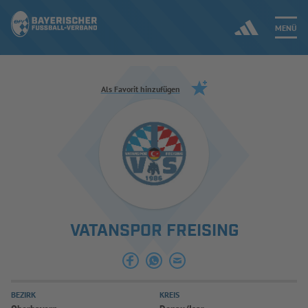
MENÜ
Jetzt einloggen
Als Favorit hinzufügen
ERGEBNISSE & WETTBEWERBE
NEUIGKEITEN
SPIELBETRIEB & VERBANDSLEBEN
VATANSPOR FREISING
AUSBILDUNG & FÖRDERUNG
DER VERBAND
BEZIRK
KREIS