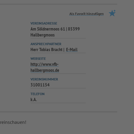
Als Favorit hinzufügen
VEREINSADRESSE
Am Söldnermoos 61 | 85399
Hallbergmoos
ANSPRECHPARTNER
Herr Tobias Bracht
E-Mail
WEBSEITE
http://www.vfb-
hallbergmoos.de
VEREINSNUMMER
31001154
TELEFON
k.A.
 reinschauen!