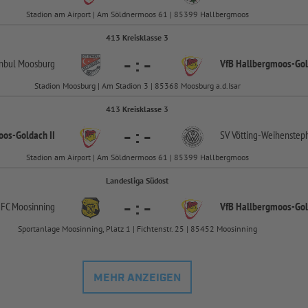
Stadion am Airport | Am Söldnermoos 61 | 85399 Hallbergmoos
413 Kreisklasse 3
-
:
-
anbul Moosburg
VfB Hallbergmoos-
Gol
Stadion Moosburg | Am Stadion 3 | 85368 Moosburg a.d.Isar
413 Kreisklasse 3
-
:
-
oos-
Goldach II
SV Vötting-
Weihenstep
Stadion am Airport | Am Söldnermoos 61 | 85399 Hallbergmoos
Landesliga Südost
-
:
-
FC Moosinning
VfB Hallbergmoos-
Go
Sportanlage Moosinning, Platz 1 | Fichtenstr. 25 | 85452 Moosinning
MEHR ANZEIGEN