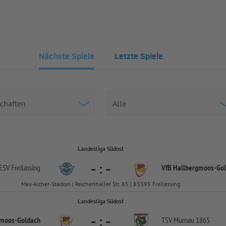
Nächste Spiele
Letzte Spiele
Landesliga Südost
-
:
-
ESV Freilassing
VfB Hallbergmoos-
Go
Max-Aicher-Stadion | Reichenhaller Str. 85 | 83395 Freilassing
Landesliga Südost
-
:
-
gmoos-
Goldach
TSV Murnau 1865