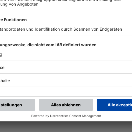
BFV-Widget generieren
Vereinsspielplan
Aktuelle Ansicht als
Alle künftigen Spiele des
Widget auf Ihre Website?
Vereins
Ganz einfach mit den BFV-
mannschaftsübergreifend
Widgets.
als PDF öffnen.