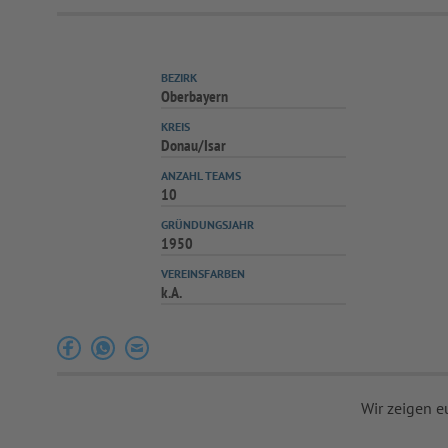
BEZIRK
Oberbayern
KREIS
Donau/Isar
ANZAHL TEAMS
10
GRÜNDUNGSJAHR
1950
VEREINSFARBEN
k.A.
Wir zeigen e