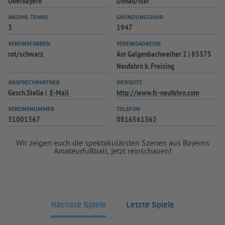
Oberbayern
Donau/Isar
ANZAHL TEAMS
GRÜNDUNGSJAHR
3
1947
VEREINSFARBEN
VEREINSADRESSE
rot/schwarz
Am Galgenbachweiher 2 | 85375
Neufahrn b. Freising
ANSPRECHPARTNER
WEBSEITE
Gesch.Stelle
E-Mail
http://www.fc-neufahrn.com
VEREINSNUMMER
TELEFON
31001367
0816561362
Wir zeigen euch die spektakulärsten Szenen aus Bayerns
Amateurfußball, jetzt reinschauen!
Nächste Spiele
Letzte Spiele