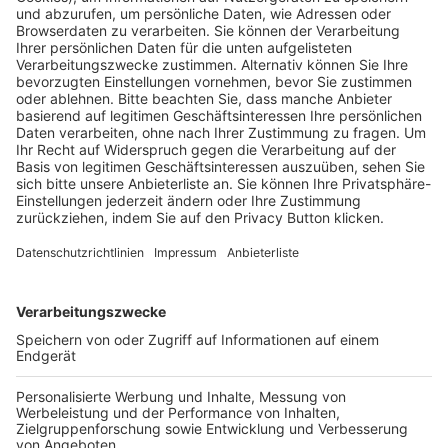
Pässe und Vereinswechsel
Trainerausbildung
Schulungsangebot Vereinsmitarbeiter
BFV-Geschäftsstellen
Trainerbörse
Login SpielPlus
FOLGE DEM BFV
TOP-VEREINE