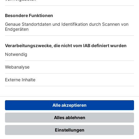
TOP-PARTNER
SFV
DFB
UEFA
FIFA
Nutzungsbedingungen
Datenschutz
Impressum