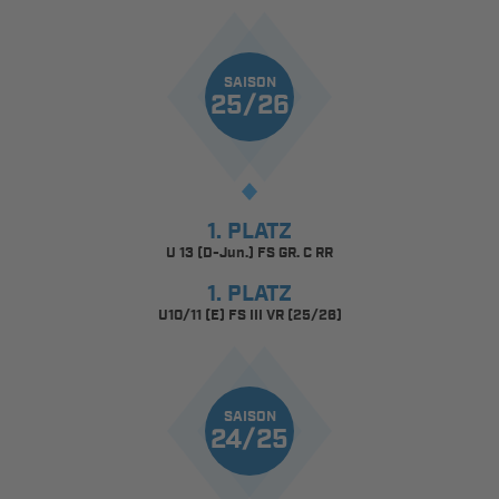
SAISON
25/26
1. PLATZ
U 13 (D-Jun.) FS GR. C RR
1. PLATZ
U10/11 (E) FS III VR (25/26)
SAISON
24/25