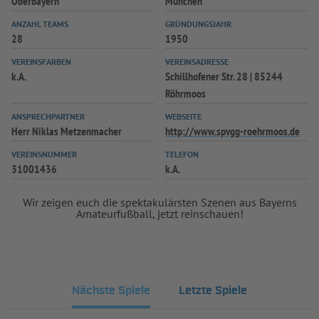
Oberbayern
München
ANZAHL TEAMS
GRÜNDUNGSJAHR
28
1950
VEREINSFARBEN
VEREINSADRESSE
k.A.
Schillhofener Str. 28 | 85244
Röhrmoos
ANSPRECHPARTNER
WEBSEITE
Herr Niklas Metzenmacher
http://www.spvgg-roehrmoos.de
VEREINSNUMMER
TELEFON
31001436
k.A.
Wir zeigen euch die spektakulärsten Szenen aus Bayerns
Amateurfußball, jetzt reinschauen!
Nächste Spiele
Letzte Spiele