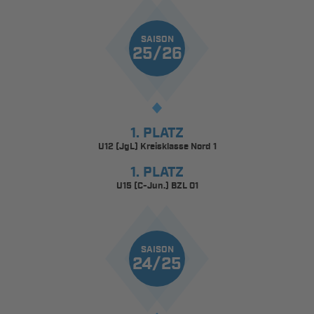
SAISON
25/26
1. PLATZ
U12 (JgL) Kreisklasse Nord 1
1. PLATZ
U15 (C-Jun.) BZL 01
SAISON
24/25