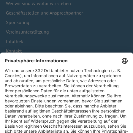
Wer wir sind & wofür wir stehen
Geschäftsstellen und Ansprechpartner
Sponsoring
Vereinsunterstützung
Infothek
Kontakt
HÄUFIG BESUCHTE SEITEN
Pässe und Vereinswechsel
Trainerausbildung
Schulungsangebot Vereinsmitarbeiter
BFV-Geschäftsstellen
Trainerbörse
Login SpielPlus