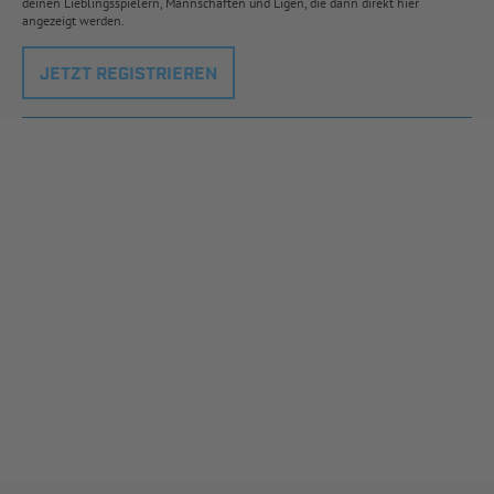
deinen Lieblingsspielern, Mannschaften und Ligen, die dann direkt hier
angezeigt werden.
JETZT REGISTRIEREN