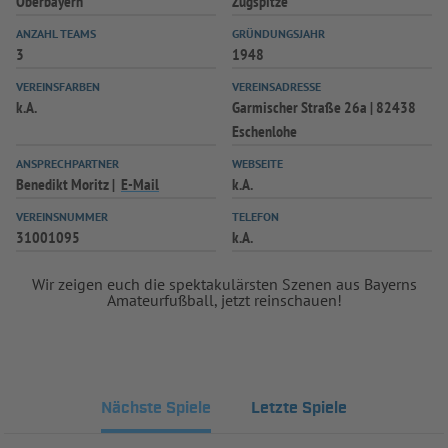
Oberbayern
Zugspitze
ANZAHL TEAMS
GRÜNDUNGSJAHR
3
1948
VEREINSFARBEN
VEREINSADRESSE
k.A.
Garmischer Straße 26a | 82438
Eschenlohe
ANSPRECHPARTNER
WEBSEITE
Benedikt Moritz
E-Mail
k.A.
VEREINSNUMMER
TELEFON
31001095
k.A.
Wir zeigen euch die spektakulärsten Szenen aus Bayerns
Amateurfußball, jetzt reinschauen!
Nächste Spiele
Letzte Spiele