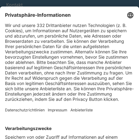
Kontakt
HÄUFIG BESUCHTE SEITEN
Pässe und Vereinswechsel
Trainerausbildung
Schulungsangebot Vereinsmitarbeiter
BFV-Geschäftsstellen
Trainerbörse
Login SpielPlus
FOLGE DEM BFV