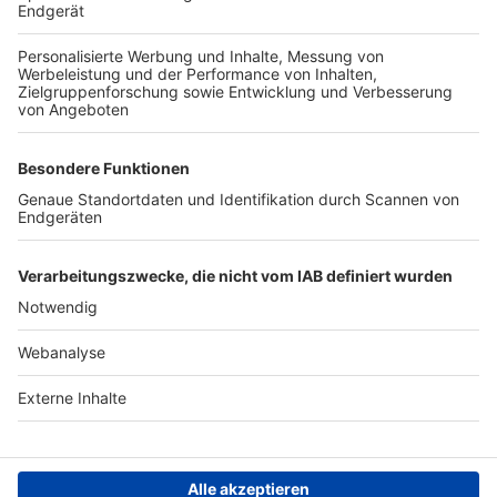
TOP-VEREINE
TOP-PARTNER
SFV
DFB
UEFA
FIFA
Nutzungsbedingungen
Datenschutz
Impressum