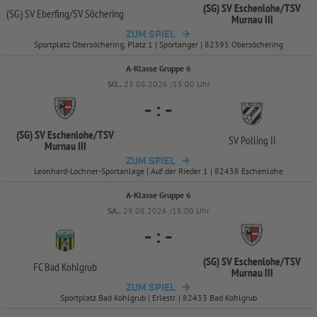
(SG) SV Eschenlohe/
TSV
(SG) SV Eberfing/
SV Söchering
Murnau III
ZUM SPIEL
Sportplatz Obersöchering, Platz 1 | Sportanger | 82395 Obersöchering
A-Klasse Gruppe 6
SO..
23.08.2026 /15:00 Uhr
-
:
-
(SG) SV Eschenlohe/
TSV
SV Polling II
Murnau III
ZUM SPIEL
Leonhard-Lochner-Sportanlage | Auf der Rieder 1 | 82438 Eschenlohe
A-Klasse Gruppe 6
SA..
29.08.2026 /15:00 Uhr
-
:
-
(SG) SV Eschenlohe/
TSV
FC Bad Kohlgrub
Murnau III
ZUM SPIEL
Sportplatz Bad Kohlgrub | Erlestr. | 82433 Bad Kohlgrub