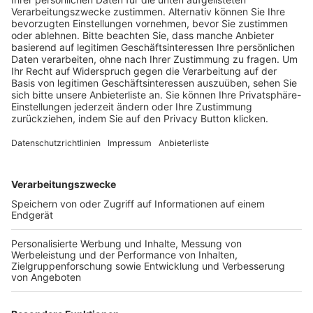
Schulungsangebot Vereinsmitarbeiter
BFV-Geschäftsstellen
Trainerbörse
Login SpielPlus
FOLGE DEM BFV
TOP-VEREINE
TOP-PARTNER