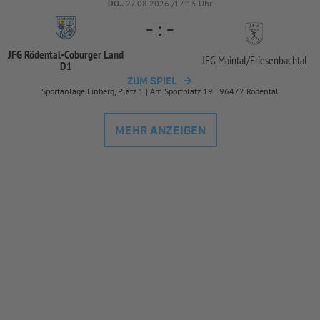
DO..
27.08.2026 /17:15 Uhr
-
:
-
JFG Rödental-
Coburger Land
JFG Maintal/
Friesenbachtal
D1
ZUM SPIEL
Sportanlage Einberg, Platz 1 | Am Sportplatz 19 | 96472 Rödental
MEHR ANZEIGEN