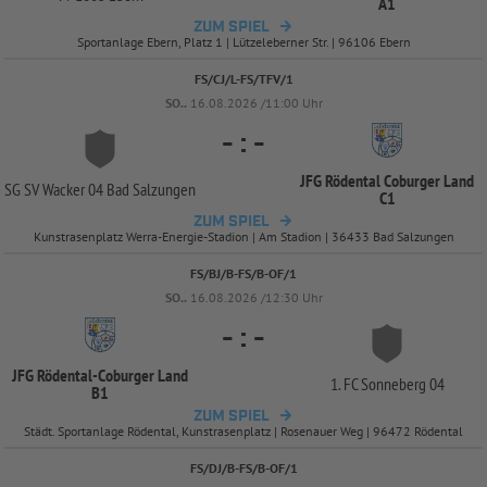
A1
ZUM SPIEL
Sportanlage Ebern, Platz 1 | Lützeleberner Str. | 96106 Ebern
FS/CJ/L-FS/TFV/1
SO..
16.08.2026 /11:00 Uhr
-
:
-
JFG Rödental Coburger Land
SG SV Wacker 04 Bad Salzungen
C1
ZUM SPIEL
Kunstrasenplatz Werra-Energie-Stadion | Am Stadion | 36433 Bad Salzungen
FS/BJ/B-FS/B-OF/1
SO..
16.08.2026 /12:30 Uhr
-
:
-
JFG Rödental-
Coburger Land
1. FC Sonneberg 04
B1
ZUM SPIEL
Städt. Sportanlage Rödental, Kunstrasenplatz | Rosenauer Weg | 96472 Rödental
FS/DJ/B-FS/B-OF/1