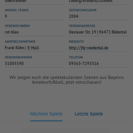
Oberfranken
Coburg/Kronach/Lichtenf.
ANZAHL TEAMS
GRÜNDUNGSJAHR
9
2004
VEREINSFARBEN
VEREINSADRESSE
rot-blau
Oeslauer Str. 19 | 96472 Rödental
ANSPRECHPARTNER
WEBSEITE
Frank Kühn
E-Mail
http://jfg-roedental.de
VEREINSNUMMER
TELEFON
31005590
09563-7293316
Wir zeigen euch die spektakulärsten Szenen aus Bayerns
Amateurfußball, jetzt reinschauen!
Nächste Spiele
Letzte Spiele