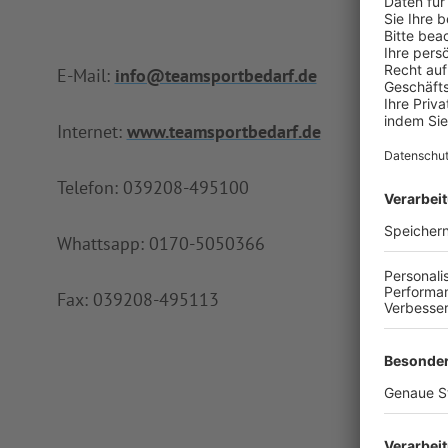
E-Mail:
info@teamsportbedarf.de
Internet:
www.teamsportbedarf.de
Telefon: 039208-495100
Whattsapp: 0170-5050366
Fax: 039208-495113