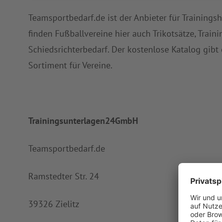
Teamsportbedarf.de ist der Anbieter für Trainings
finden Fußballvereine hier auch Trikotsätze, Train
Schiedsrichterbedarf. Der kostenlose Katalog gibt
Sortiment für Vereine.
Trainingsunterlagen24GmbH
Teamsportbedarf.de
Ramstedter Str. 24
39326 Zielitz