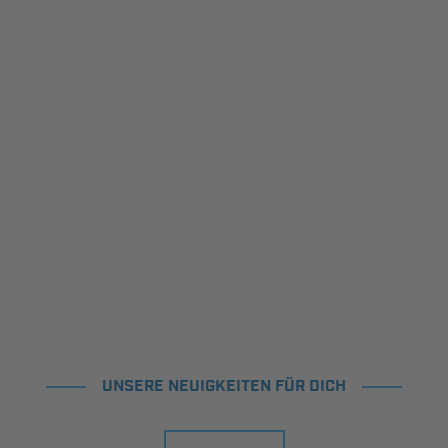
UNSERE NEUIGKEITEN FÜR DICH