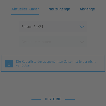
Aktueller Kader
Neuzugänge
Abgänge
Die Kaderliste der ausgewählten Saison ist leider nicht
verfügbar.
HISTORIE