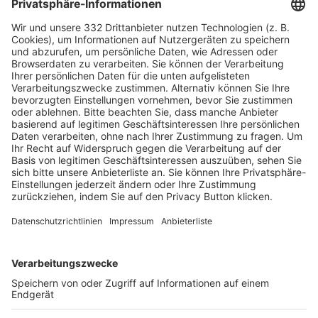
HÄUFIG BESUCHTE SEITEN
Pässe und Vereinswechsel
Trainerausbildung
Schulungsangebot Vereinsmitarbeiter
BFV-Geschäftsstellen
Trainerbörse
Login SpielPlus
FOLGE DEM BFV
TOP-VEREINE