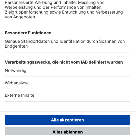
TOP-PARTNER
SFV
DFB
UEFA
FIFA
Nutzungsbedingungen
Datenschutz
Impressum