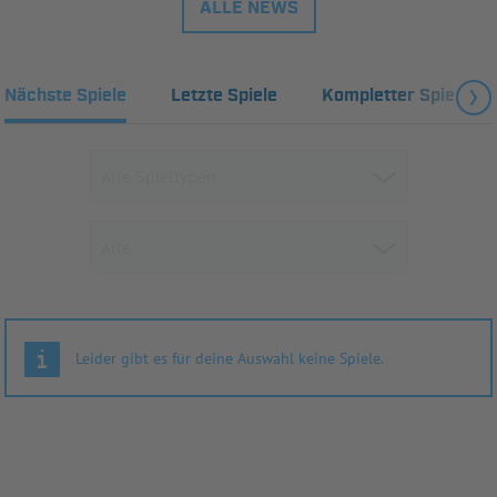
ALLE NEWS
Nächste Spiele
Letzte Spiele
Kompletter Spielplan
Leider gibt es für deine Auswahl keine Spiele.