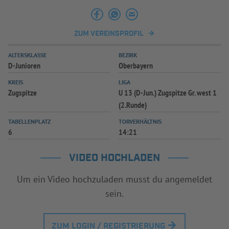
ZUM VEREINSPROFIL
ALTERSKLASSE
BEZIRK
D-Junioren
Oberbayern
KREIS
LIGA
Zugspitze
U 13 (D-Jun.) Zugspitze Gr. west 1
(2.Runde)
TABELLENPLATZ
TORVERHÄLTNIS
6
14:21
VIDEO HOCHLADEN
Um ein Video hochzuladen musst du angemeldet
sein.
ZUM LOGIN / REGISTRIERUNG