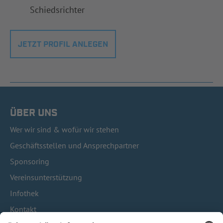
Schiedsrichter
JETZT PROFIL ANLEGEN
ÜBER UNS
Wer wir sind & wofür wir stehen
Geschäftsstellen und Ansprechpartner
Sponsoring
Vereinsunterstützung
Infothek
Kontakt