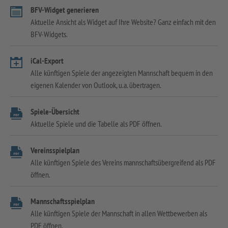
BFV-Widget generieren
Aktuelle Ansicht als Widget auf Ihre Website? Ganz einfach mit den
BFV-Widgets.
iCal-Export
Alle künftigen Spiele der angezeigten Mannschaft bequem in den
eigenen Kalender von Outlook, u.a. übertragen.
Spiele-Übersicht
Aktuelle Spiele und die Tabelle als PDF öffnen.
Vereinsspielplan
Alle künftigen Spiele des Vereins mannschaftsübergreifend als PDF
öffnen.
Mannschaftsspielplan
Alle künftigen Spiele der Mannschaft in allen Wettbewerben als
PDF öffnen.