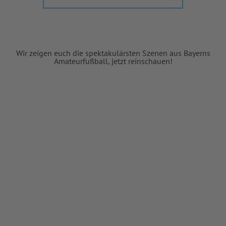
Wir zeigen euch die spektakulärsten Szenen aus Bayerns
Amateurfußball, jetzt reinschauen!