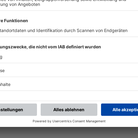
chste Spiele
Letzte Spiele
Kompletter Spielplan
piele.