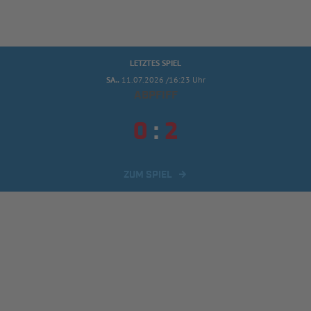
LETZTES SPIEL
SA..
11.07.2026 /16:23 Uhr
ABPFIFF


:
ZUM SPIEL