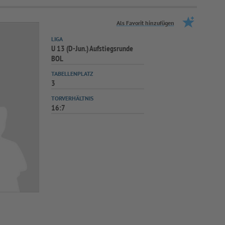
Als Favorit hinzufügen
LIGA
U 13 (D-Jun.) Aufstiegsrunde
BOL
TABELLENPLATZ
3
TORVERHÄLTNIS
16:7