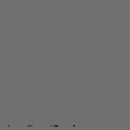
V
Torv.
Tordiff.
Pkt.