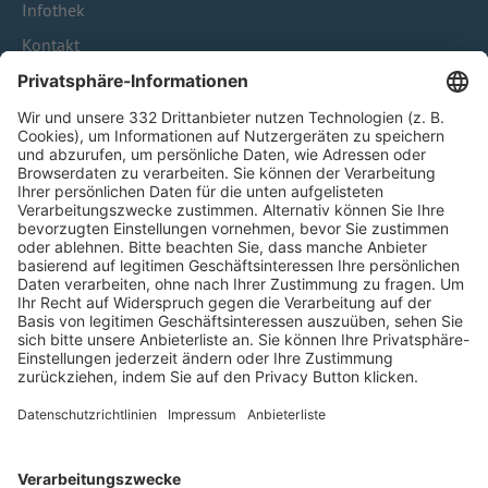
Infothek
Kontakt
HÄUFIG BESUCHTE SEITEN
Pässe und Vereinswechsel
Trainerausbildung
Schulungsangebot Vereinsmitarbeiter
BFV-Geschäftsstellen
Trainerbörse
Login SpielPlus
FOLGE DEM BFV