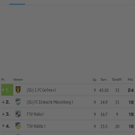
Pl.
Verein
Sp.
Torv.
Tordiff.
Pkt.
(SG) 1. FC Gefrees I
1.
9
43:10
33
24
(SG) FC Eintracht Münchberg I
2.
9
24:9
15
19
FSV Naila I
3.
9
16:7
9
19
TSV Köditz I
4.
9
25:5
20
18