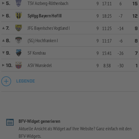
TSV Arzberg-Röthenbach
5.
9
17:11
6
15
SpVgg Bayern Hof III
6.
9
18:25
-7
12
JFG Bayerisches Vogtland I
7.
9
11:25
-14
9
(SG) Hochfranken I
8.
9
11:17
-6
8
SF Kondrau
9.
9
15:41
-26
7
ASV Wunsiedel
10.
9
8:38
-30
1
LEGENDE
BFV-Widget generieren
Aktuelle Ansicht als Widget auf Ihre Website? Ganz einfach mit den
BFV-Widgets.