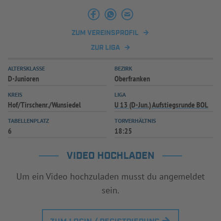
INFOTHEK
SPIELPLUS
ZUM VEREINSPROFIL
ZUR LIGA
ALTERSKLASSE
BEZIRK
D-Junioren
Oberfranken
KREIS
LIGA
Hof/Tirschenr./Wunsiedel
U 13 (D-Jun.) Aufstiegsrunde BOL
TABELLENPLATZ
TORVERHÄLTNIS
6
18:25
VIDEO HOCHLADEN
Um ein Video hochzuladen musst du angemeldet
sein.