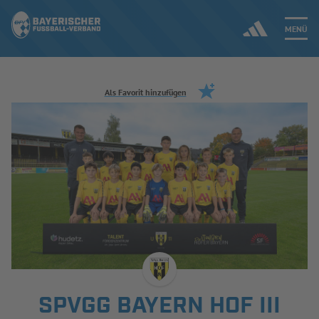
MENÜ
Jetzt einloggen
Als Favorit hinzufügen
ERGEBNISSE & WETTBEWERBE
NEUIGKEITEN
SPIELBETRIEB & VERBANDSLEBEN
AUSBILDUNG & FÖRDERUNG
DER VERBAND
SPVGG BAYERN HOF III