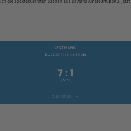
uch die spektakulärsten Szenen aus Bayerns Amateurfußball, jetzt
LETZTES SPIEL
DI..
28.07.2026 /18:30 Uhr


:
( 
 )
:
ZUM SPIEL