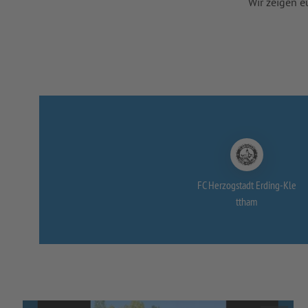
Wir zeigen e
FC Herzogstadt Erding-
Kle
ttham