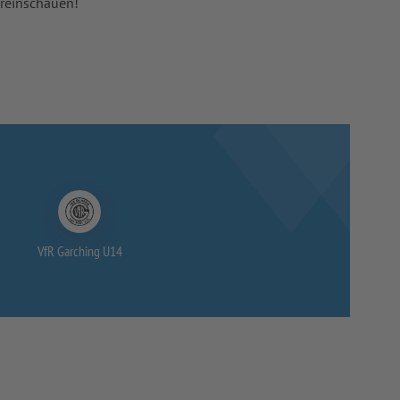
 reinschauen!
VfR Garching U14