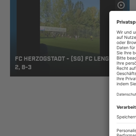
FC HERZOGSTADT - (SG) FC LENGDORF
2, 8-3