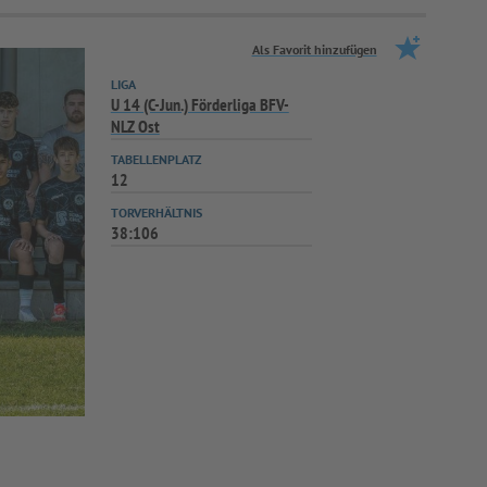
Als Favorit hinzufügen
LIGA
U 14 (C-Jun.) Förderliga BFV-
NLZ Ost
TABELLENPLATZ
12
TORVERHÄLTNIS
38:106